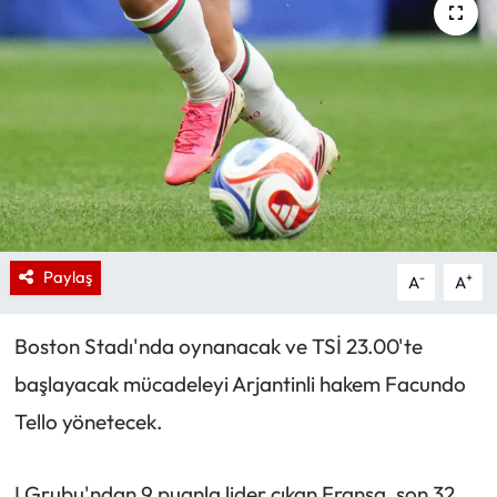
Paylaş
-
+
A
A
Boston Stadı'nda oynanacak ve TSİ 23.00'te
başlayacak mücadeleyi Arjantinli hakem Facundo
Tello yönetecek.
I Grubu'ndan 9 puanla lider çıkan Fransa, son 32