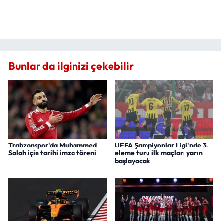
Bunlar da ilginizi çekebilir
Trabzonspor'da Muhammed
UEFA Şampiyonlar Ligi'nde 3.
Salah için tarihi imza töreni
eleme turu ilk maçları yarın
başlayacak