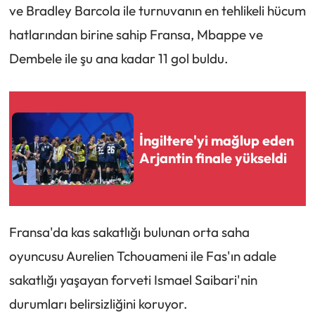
ve Bradley Barcola ile turnuvanın en tehlikeli hücum
hatlarından birine sahip Fransa, Mbappe ve
Dembele ile şu ana kadar 11 gol buldu.
İngiltere'yi mağlup eden
Arjantin finale yükseldi
Fransa'da kas sakatlığı bulunan orta saha
oyuncusu Aurelien Tchouameni ile Fas'ın adale
sakatlığı yaşayan forveti Ismael Saibari'nin
durumları belirsizliğini koruyor.