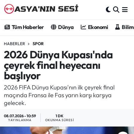
Tüm Haberler
Tüm Haberler
Dünya
Ekonomi
Bilim
Dünya
HABERLER
SPOR
2026 Dünya Kupası'nda
Ekonomi
çeyrek final heyecanı
Bilim - Teknoloji
başlıyor
Kültür - Sanat
2026 FIFA Dünya Kupası'nın ilk çeyrek final
maçında Fransa ile Fas yarın karşı karşıya
Spor
gelecek.
Asya-Pasifik
08.07.2026 - 10:59
1 DK
YAYINLANMA
OKUNMA SÜRESI
Yazarlar