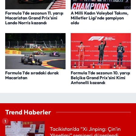
Formula 1'de sezonun 11. yarışı
A Milli Kadın Voleybol Takımı,
Macaristan Grand Prix'sini
Milletler Ligi'nde şampiyon
Lando Norris kazandı
oldu
Formula 1'de sıradaki durak
Formula 1'de sezonun 10. yarışı
Macaristan
Belçika Grand Prix'sini Kimi
Antonelli kazandı
Trend Haberler
1
Tacikistan’da “Xi Jinping: Çin’in
Yönetimi” semineri düzenlendi