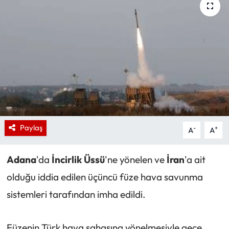
Paylaş
-
+
A
A
Adana
'da
İncirlik Üssü
'ne yönelen ve
İran
'a ait
olduğu iddia edilen üçüncü füze hava savunma
sistemleri tarafından imha edildi.
Füzenin Türk hava sahasına yönelmesiyle gece