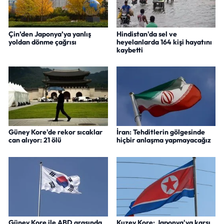
Çin’den Japonya’ya yanlış
Hindistan'da sel ve
yoldan dönme çağrısı
heyelanlarda 164 kişi hayatını
kaybetti
Güney Kore'de rekor sıcaklar
İran: Tehditlerin gölgesinde
can alıyor: 21 ölü
hiçbir anlaşma yapmayacağız
Güney Kore ile ABD arasında
Kuzey Kore: Japonya'ya karşı