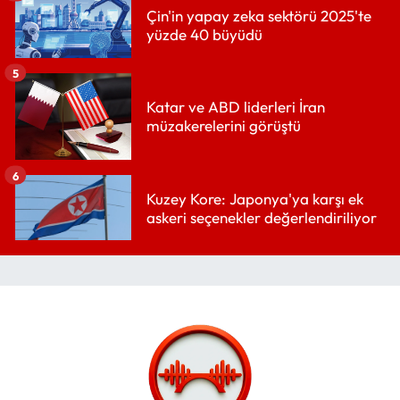
Çin'in yapay zeka sektörü 2025'te
yüzde 40 büyüdü
5
Katar ve ABD liderleri İran
müzakerelerini görüştü
6
Kuzey Kore: Japonya'ya karşı ek
askeri seçenekler değerlendiriliyor