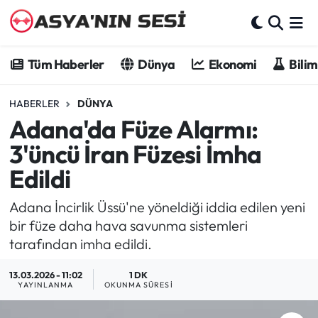
Tüm Haberler
Tüm Haberler
Dünya
Ekonomi
Bilim
Dünya
HABERLER
DÜNYA
Adana'da Füze Alarmı:
Ekonomi
3'üncü İran Füzesi İmha
Bilim - Teknoloji
Edildi
Kültür - Sanat
Adana İncirlik Üssü'ne yöneldiği iddia edilen yeni
bir füze daha hava savunma sistemleri
Spor
tarafından imha edildi.
Asya-Pasifik
13.03.2026 - 11:02
1 DK
YAYINLANMA
OKUNMA SÜRESI
Yazarlar