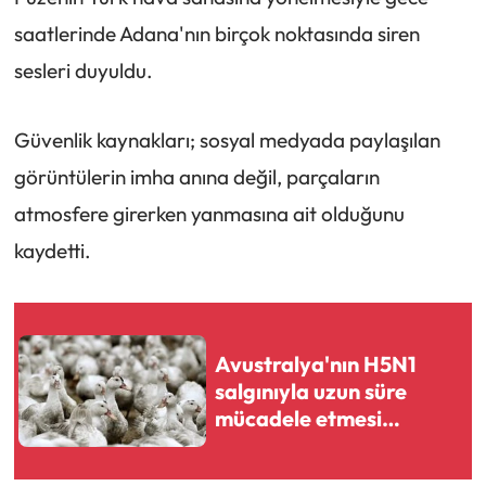
saatlerinde Adana'nın birçok noktasında siren
sesleri duyuldu.
Güvenlik kaynakları; sosyal medyada paylaşılan
görüntülerin imha anına değil, parçaların
atmosfere girerken yanmasına ait olduğunu
kaydetti.
Avustralya'nın H5N1
salgınıyla uzun süre
mücadele etmesi
bekleniyor