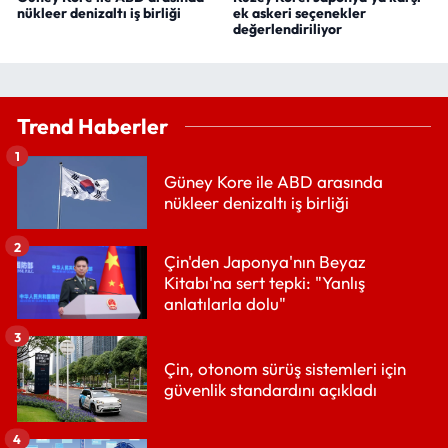
nükleer denizaltı iş birliği
ek askeri seçenekler
değerlendiriliyor
Trend Haberler
1
Güney Kore ile ABD arasında
nükleer denizaltı iş birliği
2
Çin'den Japonya'nın Beyaz
Kitabı'na sert tepki: "Yanlış
anlatılarla dolu"
3
Çin, otonom sürüş sistemleri için
güvenlik standardını açıkladı
4