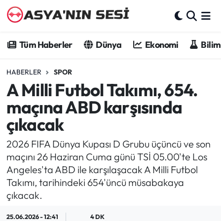
Tüm Haberler
Tüm Haberler
Dünya
Ekonomi
Bilim
Dünya
HABERLER
SPOR
A Milli Futbol Takımı, 654.
Ekonomi
maçına ABD karşısında
Bilim - Teknoloji
çıkacak
Kültür - Sanat
2026 FIFA Dünya Kupası D Grubu üçüncü ve son
maçını 26 Haziran Cuma günü TSİ 05.00'te Los
Spor
Angeles'ta ABD ile karşılaşacak A Milli Futbol
Takımı, tarihindeki 654'üncü müsabakaya
Asya-Pasifik
çıkacak.
Yazarlar
25.06.2026 - 12:41
4 DK