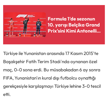
Formula 1'de sezonun
10. yarışı Belçika Grand
Prix'sini Kimi Antonelli
kazandı
Türkiye ile Yunanistan arasında 17 Kasım 2015'te
Başakşehir Fatih Terim Stadı'nda oynanan özel
maç, 0-0 sona erdi. Bu müsabakadan 6 ay sonra
FIFA, Yunanistan'ın kural dışı futbolcu oynattığı
gerekçesiyle karşılaşmayı Türkiye lehine 3-0 tescil
etti.