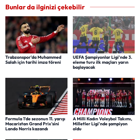
Bunlar da ilginizi çekebilir
Trabzonspor'da Muhammed
UEFA Şampiyonlar Ligi'nde 3.
Salah için tarihi imza töreni
eleme turu ilk maçları yarın
başlayacak
Formula 1'de sezonun 11. yarışı
A Milli Kadın Voleybol Takımı,
Macaristan Grand Prix'sini
Milletler Ligi'nde şampiyon
Lando Norris kazandı
oldu