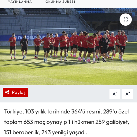
YAYINLANMA
OKUNMA SÜRESI
Paylaş
-
+
A
A
Türkiye, 103 yıllık tarihinde 364'ü resmi, 289'u özel
toplam 653 maç oynayıp 1'i hükmen 259 galibiyet,
151 beraberlik, 243 yenilgi yaşadı.