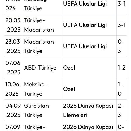
UEFA Uluslar Ligi
3-1
024
Türkiye
20.03
Türkiye-
UEFA Uluslar Ligi
3-1
.2025
Macaristan
23.03
Macaristan-
0-
UEFA Uluslar Ligi
.2025
Türkiye
3
07.06
ABD-Türkiye
Özel
1-2
.2025
10.06.
Meksika-
1-
Özel
2025
Türkiye
0
04.09
Gürcistan-
2026 Dünya Kupası
2-
.2025
Türkiye
Elemeleri
3
07.09
Türkiye-
2026 Dünya Kupası
0-