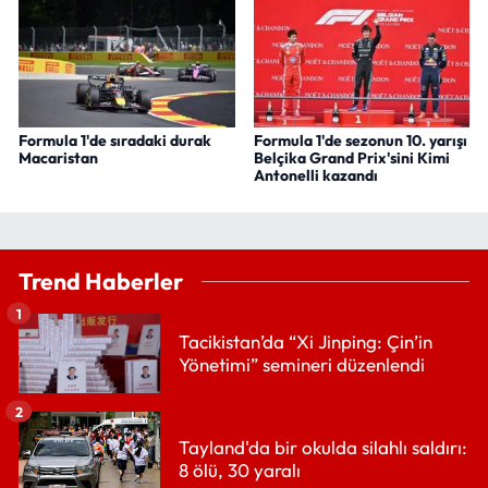
Formula 1'de sıradaki durak
Formula 1'de sezonun 10. yarışı
Macaristan
Belçika Grand Prix'sini Kimi
Antonelli kazandı
Trend Haberler
1
Tacikistan’da “Xi Jinping: Çin’in
Yönetimi” semineri düzenlendi
2
Tayland'da bir okulda silahlı saldırı:
8 ölü, 30 yaralı