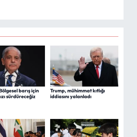
Bölgesel barış için
Trump, mühimmat kıtlığı
ızı sürdüreceğiz
iddiasını yalanladı