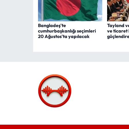
Bangladeş'te
Tayland v
cumhurbaşkanlığı seçimleri
ve ticaret
20 Ağustos'ta yapılacak
güçlendir