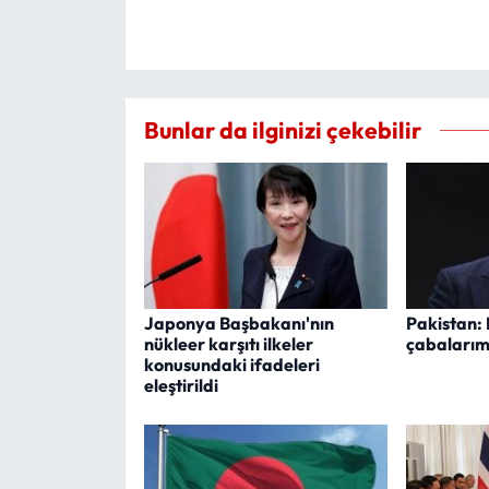
Bunlar da ilginizi çekebilir
Japonya Başbakanı'nın
Pakistan: 
nükleer karşıtı ilkeler
çabalarım
konusundaki ifadeleri
eleştirildi