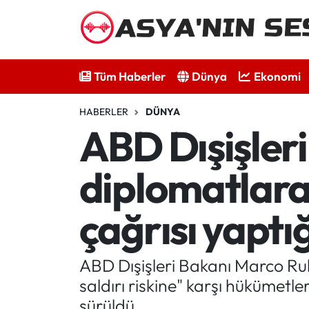
Tüm Haberler
Tüm Haberler
Dünya
Ekonomi
Dünya
HABERLER
DÜNYA
Ekonomi
ABD Dışişler
Bilim - Teknoloji
diplomatlara 
Kültür - Sanat
çağrısı yaptığ
Spor
ABD Dışişleri Bakanı Marco Rubi
Asya-Pasifik
saldırı riskine" karşı hükümetl
Yazarlar
sürüldü.