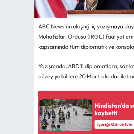
ABC News'ün ulaştığı iç yazışmaya daya
Muhafızları Ordusu (IRGC) faaliyetlerine
kapsamında tüm diplomatik ve konsolosluk 
Yazışmada, ABD'li diplomatlara, söz kon
düzey yetkililere 20 Mart'a kadar iletmel
Hindistan'da s
kaybetti
İçeriği Görüntüle