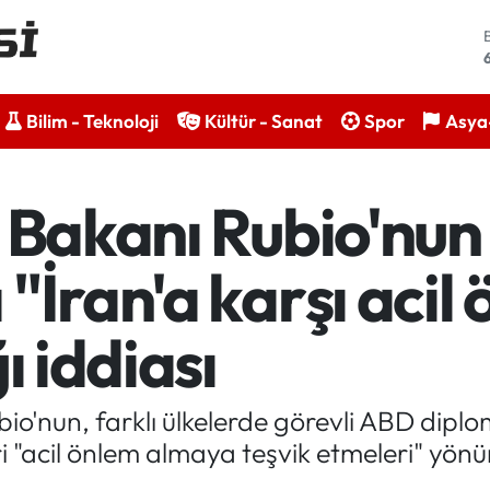
Bilim - Teknoloji
Kültür - Sanat
Spor
Asya-
i Bakanı Rubio'nun
"İran'a karşı acil
ı iddiası
o'nun, farklı ülkelerde görevli ABD diplo
eri "acil önlem almaya teşvik etmeleri" yön