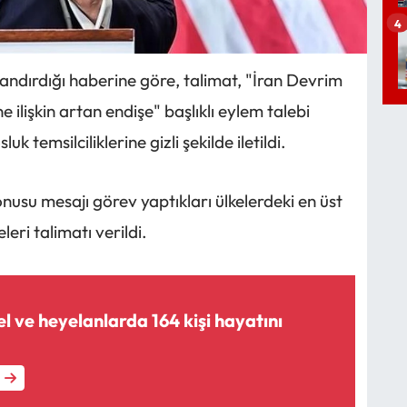
4
ndırdığı haberine göre, talimat, "İran Devrim
 ilişkin artan endişe" başlıklı eylem talebi
temsilciliklerine gizli şekilde iletildi.
usu mesajı görev yaptıkları ülkelerdeki en üst
eri talimatı verildi.
el ve heyelanlarda 164 kişi hayatını