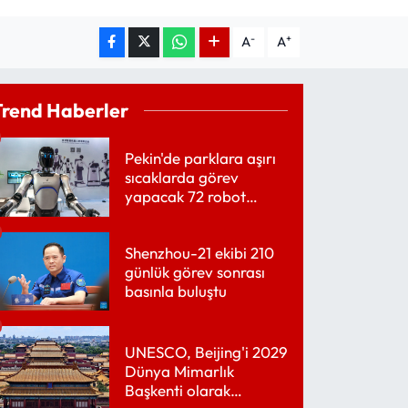
-
+
A
A
Trend Haberler
Pekin'de parklara aşırı
sıcaklarda görev
yapacak 72 robot
yerleştirildi
Shenzhou-21 ekibi 210
günlük görev sonrası
basınla buluştu
UNESCO, Beijing'i 2029
Dünya Mimarlık
Başkenti olarak