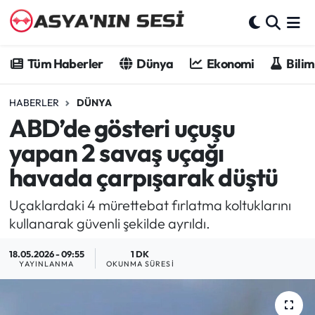
Tüm Haberler
Tüm Haberler
Dünya
Ekonomi
Bilim
Dünya
HABERLER
DÜNYA
ABD’de gösteri uçuşu
Ekonomi
yapan 2 savaş uçağı
Bilim - Teknoloji
havada çarpışarak düştü
Kültür - Sanat
Uçaklardaki 4 mürettebat fırlatma koltuklarını
kullanarak güvenli şekilde ayrıldı.
Spor
18.05.2026 - 09:55
1 DK
YAYINLANMA
OKUNMA SÜRESI
Asya-Pasifik
Yazarlar