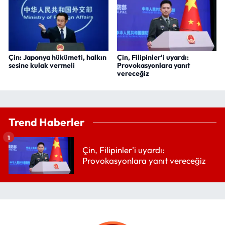
Çin: Japonya hükümeti, halkın
Çin, Filipinler'i uyardı:
sesine kulak vermeli
Provokasyonlara yanıt
vereceğiz
Trend Haberler
1
Çin, Filipinler'i uyardı:
Provokasyonlara yanıt vereceğiz