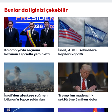
Bunlar da ilginizi çekebilir
Kolombiya'da seçimini
İsrail, ABD'li Yahudilere
kazanan Espriella yemin etti
kapıları kapattı
İsrail'den ateşkese rağmen
Trump'tan madencilik
Lübnan'a topçu saldırıları
sektörüne 3 milyar dolar