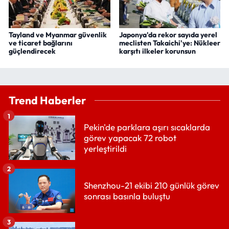
Tayland ve Myanmar güvenlik
Japonya'da rekor sayıda yerel
ve ticaret bağlarını
meclisten Takaichi'ye: Nükleer
güçlendirecek
karşıtı ilkeler korunsun
Trend Haberler
1
Pekin'de parklara aşırı sıcaklarda
görev yapacak 72 robot
yerleştirildi
2
Shenzhou-21 ekibi 210 günlük görev
sonrası basınla buluştu
3