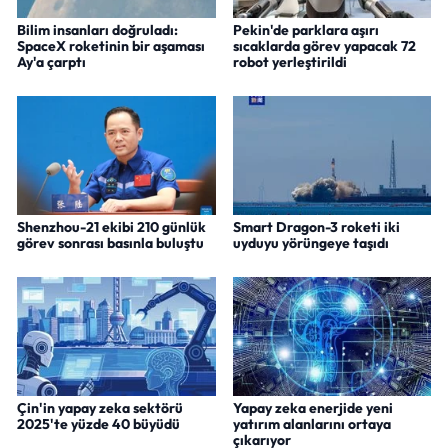
Bilim insanları doğruladı:
Pekin'de parklara aşırı
SpaceX roketinin bir aşaması
sıcaklarda görev yapacak 72
Ay'a çarptı
robot yerleştirildi
Shenzhou-21 ekibi 210 günlük
Smart Dragon-3 roketi iki
görev sonrası basınla buluştu
uyduyu yörüngeye taşıdı
Çin'in yapay zeka sektörü
Yapay zeka enerjide yeni
2025'te yüzde 40 büyüdü
yatırım alanlarını ortaya
çıkarıyor