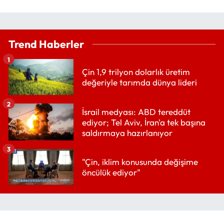
Trend Haberler
1
Çin 1,9 trilyon dolarlık üretim
değeriyle tarımda dünya lideri
2
İsrail medyası: ABD tereddüt
ediyor; Tel Aviv, İran'a tek başına
saldırmaya hazırlanıyor
3
"Çin, iklim konusunda değişime
öncülük ediyor"