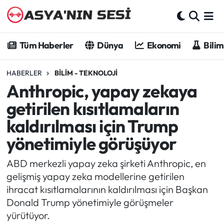
Tüm Haberler
Tüm Haberler
Dünya
Ekonomi
Bilim
Dünya
HABERLER
BILIM - TEKNOLOJI
Anthropic, yapay zekaya
Ekonomi
getirilen kısıtlamaların
Bilim - Teknoloji
kaldırılması için Trump
yönetimiyle görüşüyor
Kültür - Sanat
ABD merkezli yapay zeka şirketi Anthropic, en
Spor
gelişmiş yapay zeka modellerine getirilen
ihracat kısıtlamalarının kaldırılması için Başkan
Asya-Pasifik
Donald Trump yönetimiyle görüşmeler
yürütüyor.
Yazarlar