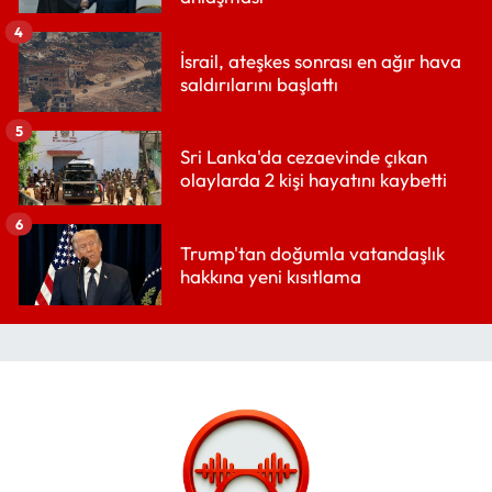
4
İsrail, ateşkes sonrası en ağır hava
saldırılarını başlattı
5
Sri Lanka'da cezaevinde çıkan
olaylarda 2 kişi hayatını kaybetti
6
Trump'tan doğumla vatandaşlık
hakkına yeni kısıtlama