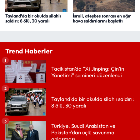
Tayland'da bir okulda silahlı
İsrail, ateşkes sonrası en ağır
saldırı: 8 ölü, 30 yaralı
hava saldırılarını başlattı
Trend Haberler
1
Tacikistan’da “Xi Jinping: Çin’in
Yönetimi” semineri düzenlendi
2
Tayland'da bir okulda silahlı saldırı:
8 ölü, 30 yaralı
3
Türkiye, Suudi Arabistan ve
Pakistan'dan üçlü savunma
anlaşması