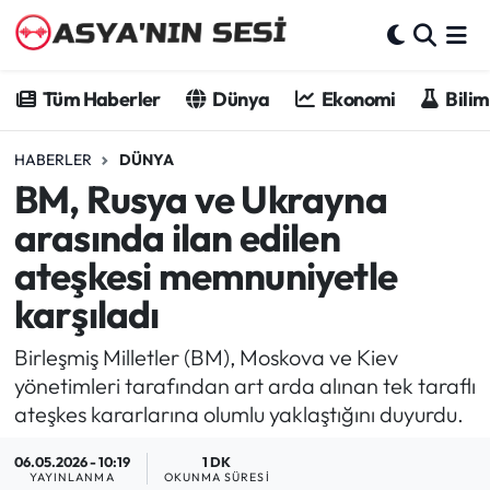
Tüm Haberler
Tüm Haberler
Dünya
Ekonomi
Bilim
Dünya
HABERLER
DÜNYA
BM, Rusya ve Ukrayna
Ekonomi
arasında ilan edilen
Bilim - Teknoloji
ateşkesi memnuniyetle
karşıladı
Kültür - Sanat
Birleşmiş Milletler (BM), Moskova ve Kiev
Spor
yönetimleri tarafından art arda alınan tek taraflı
ateşkes kararlarına olumlu yaklaştığını duyurdu.
Asya-Pasifik
06.05.2026 - 10:19
1 DK
Yazarlar
YAYINLANMA
OKUNMA SÜRESI