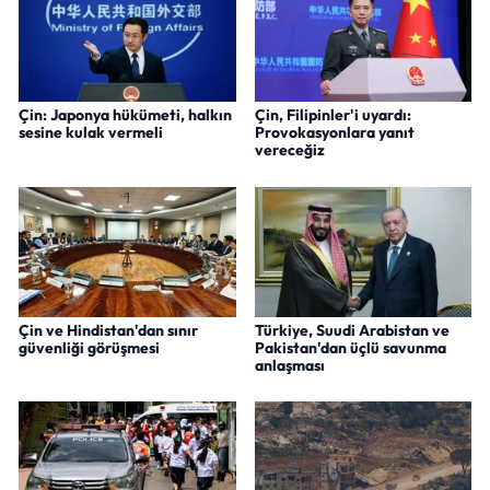
Çin: Japonya hükümeti, halkın
Çin, Filipinler'i uyardı:
sesine kulak vermeli
Provokasyonlara yanıt
vereceğiz
Çin ve Hindistan'dan sınır
Türkiye, Suudi Arabistan ve
güvenliği görüşmesi
Pakistan'dan üçlü savunma
anlaşması