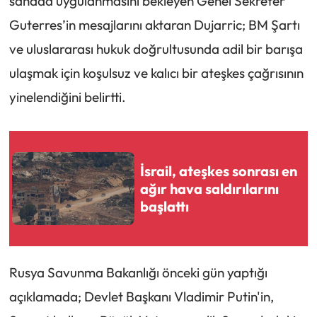
sahada uygulanmasını bekleyen Genel Sekreter
Guterres’in mesajlarını aktaran Dujarric; BM Şartı
ve uluslararası hukuk doğrultusunda adil bir barışa
ulaşmak için koşulsuz ve kalıcı bir ateşkes çağrısının
yinelendiğini belirtti.
İsrail, ateşkes sonrası en
ağır hava saldırılarını
başlattı
Rusya Savunma Bakanlığı önceki gün yaptığı
açıklamada; Devlet Başkanı Vladimir Putin'in,