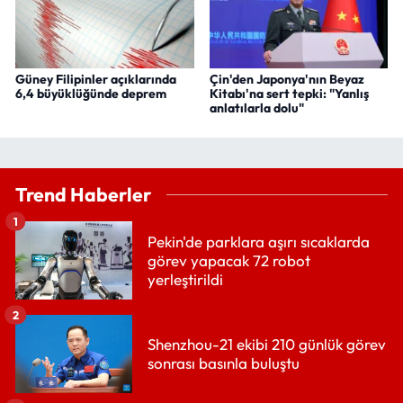
Güney Filipinler açıklarında
Çin'den Japonya'nın Beyaz
6,4 büyüklüğünde deprem
Kitabı'na sert tepki: "Yanlış
anlatılarla dolu"
Trend Haberler
1
Pekin'de parklara aşırı sıcaklarda
görev yapacak 72 robot
yerleştirildi
2
Shenzhou-21 ekibi 210 günlük görev
sonrası basınla buluştu