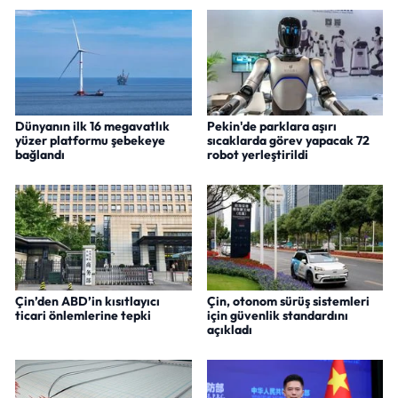
Dünyanın ilk 16 megavatlık
Pekin'de parklara aşırı
yüzer platformu şebekeye
sıcaklarda görev yapacak 72
bağlandı
robot yerleştirildi
Çin’den ABD’in kısıtlayıcı
Çin, otonom sürüş sistemleri
ticari önlemlerine tepki
için güvenlik standardını
açıkladı