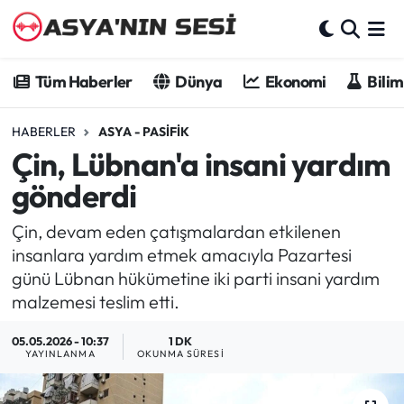
Tüm Haberler
Tüm Haberler
Dünya
Ekonomi
Bilim
Dünya
HABERLER
ASYA - PASIFIK
Çin, Lübnan'a insani yardım
Ekonomi
gönderdi
Bilim - Teknoloji
Çin, devam eden çatışmalardan etkilenen
Kültür - Sanat
insanlara yardım etmek amacıyla Pazartesi
günü Lübnan hükümetine iki parti insani yardım
Spor
malzemesi teslim etti.
05.05.2026 - 10:37
1 DK
Asya-Pasifik
YAYINLANMA
OKUNMA SÜRESI
Yazarlar