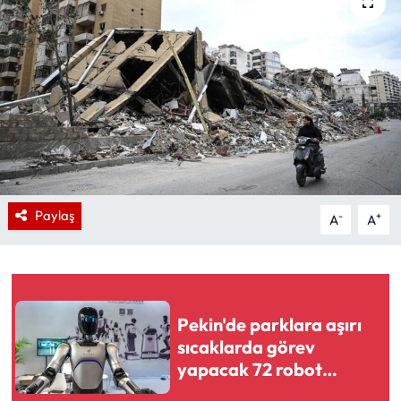
Paylaş
-
+
A
A
Pekin'de parklara aşırı
sıcaklarda görev
yapacak 72 robot
yerleştirildi