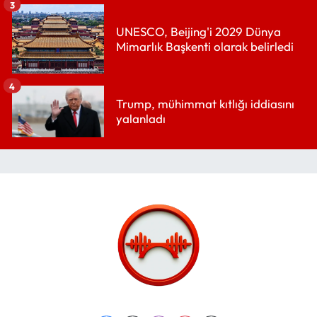
3
UNESCO, Beijing'i 2029 Dünya
Mimarlık Başkenti olarak belirledi
4
Trump, mühimmat kıtlığı iddiasını
yalanladı