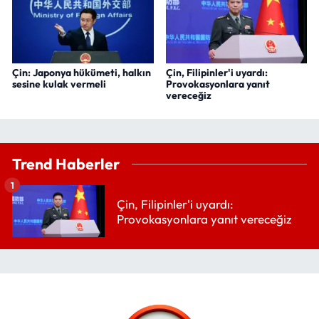
Çin: Japonya hükümeti, halkın
Çin, Filipinler'i uyardı:
sesine kulak vermeli
Provokasyonlara yanıt
vereceğiz
Trend Haberler
1
Çin, Filipinler'i uyardı:
Provokasyonlara yanıt vereceğiz