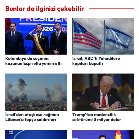
Bunlar da ilginizi çekebilir
Kolombiya'da seçimini
İsrail, ABD'li Yahudilere
kazanan Espriella yemin etti
kapıları kapattı
İsrail'den ateşkese rağmen
Trump'tan madencilik
Lübnan'a topçu saldırıları
sektörüne 3 milyar dolar