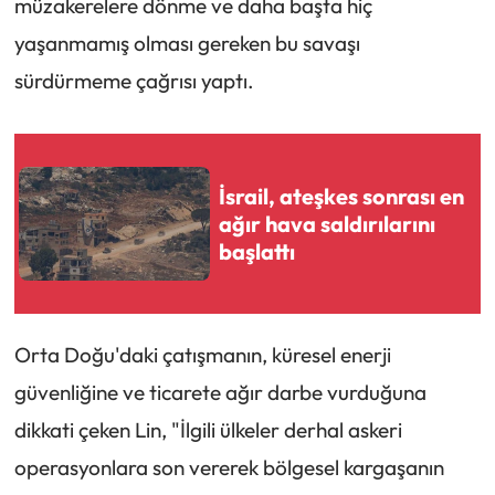
müzakerelere dönme ve daha başta hiç
yaşanmamış olması gereken bu savaşı
sürdürmeme çağrısı yaptı.
İsrail, ateşkes sonrası en
ağır hava saldırılarını
başlattı
Orta Doğu'daki çatışmanın, küresel enerji
güvenliğine ve ticarete ağır darbe vurduğuna
dikkati çeken Lin, "İlgili ülkeler derhal askeri
operasyonlara son vererek bölgesel kargaşanın