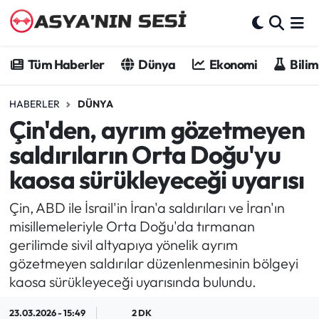
Tüm Haberler
Tüm Haberler
Dünya
Ekonomi
Bilim
Dünya
HABERLER
DÜNYA
Çin'den, ayrım gözetmeyen
Ekonomi
saldırıların Orta Doğu'yu
Bilim - Teknoloji
kaosa sürükleyeceği uyarısı
Kültür - Sanat
Çin, ABD ile İsrail'in İran'a saldırıları ve İran'ın
misillemeleriyle Orta Doğu'da tırmanan
Spor
gerilimde sivil altyapıya yönelik ayrım
gözetmeyen saldırılar düzenlenmesinin bölgeyi
Asya-Pasifik
kaosa sürükleyeceği uyarısında bulundu.
Yazarlar
23.03.2026 - 15:49
2 DK