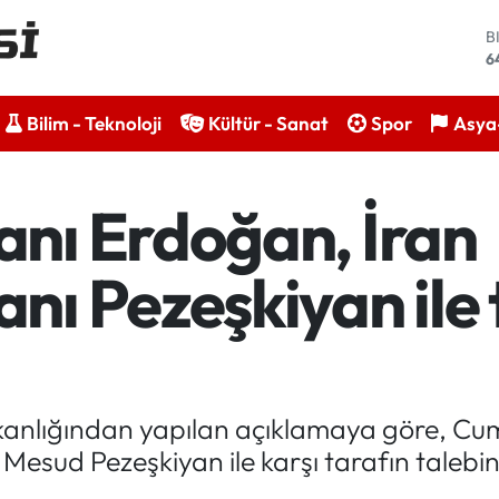
B
6
D
4
Bilim - Teknoloji
Kültür - Sanat
Spor
Asya-
E
5
S
6
nı Erdoğan, İran
G
6
B
ı Pezeşkiyan ile 
1
şkanlığından yapılan açıklamaya göre, C
esud Pezeşkiyan ile karşı tarafın talebin