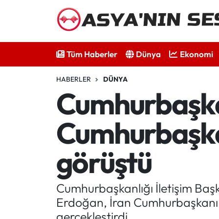
Tüm Haberler
Tüm Haberler
Dünya
Ekonomi
Dünya
HABERLER
DÜNYA
Ekonomi
Cumhurbaşka
Bilim - Teknoloji
Cumhurbaşkan
Kültür - Sanat
görüştü
Spor
Cumhurbaşkanlığı İletişim Ba
Asya-Pasifik
Erdoğan, İran Cumhurbaşkanı M
Yazarlar
gerçekleştirdi.