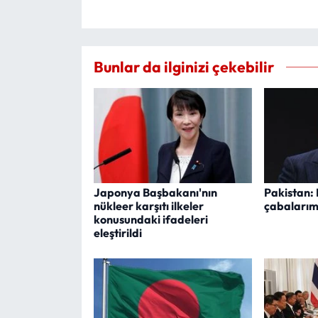
Bunlar da ilginizi çekebilir
Japonya Başbakanı'nın
Pakistan: 
nükleer karşıtı ilkeler
çabalarım
konusundaki ifadeleri
eleştirildi