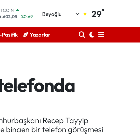
°
ITCOIN
29
Beyoğlu
4.602,05
%0.69
OLAR
7,6006
%0.06
Pasifik
Yazarlar
URO
5,0250
%0.02
TERLİN
4,2398
%0.2
RAM ALTIN
513.94
%0.32
İST100
telefonda
3.768
%48
umhurbaşkanı Recep Tayyip
e binaen bir telefon görüşmesi