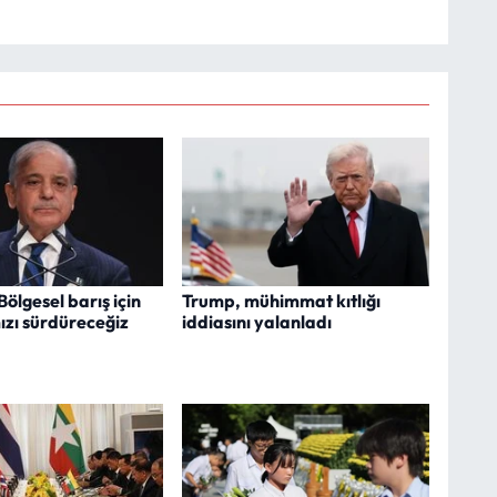
Bölgesel barış için
Trump, mühimmat kıtlığı
ızı sürdüreceğiz
iddiasını yalanladı