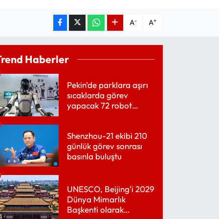
-
+
A
A
Trend Haberler
Pekin'de parklara aşırı
sıcaklarda görev
yapacak 72 robot
yerleştirildi
Shenzhou-21 ekibi 210
günlük görev sonrası
basınla buluştu
UNESCO, Beijing'i 2029
Dünya Mimarlık
Başkenti olarak