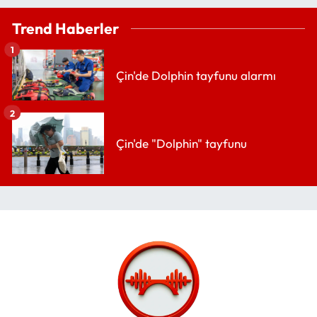
Trend Haberler
1
Çin'de Dolphin tayfunu alarmı
2
Çin'de "Dolphin" tayfunu