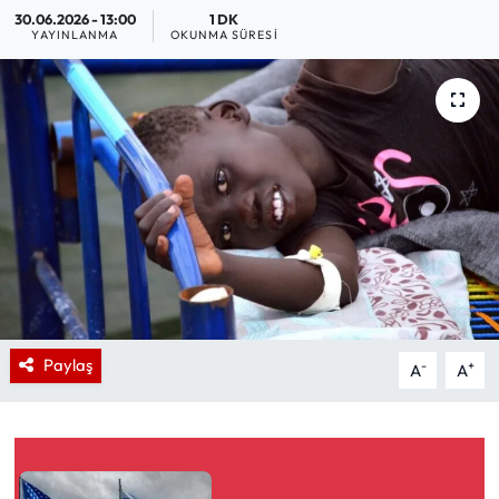
30.06.2026 - 13:00
1 DK
YAYINLANMA
OKUNMA SÜRESI
Paylaş
-
+
A
A