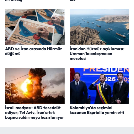
ABD ve İran arasında Hürmüz
İran'dan Hürmüz açıklaması:
düğümü
Umman'la anlaşma an
meselesi
İsrail medyası: ABD tereddüt
Kolombiya'da seçimini
ediyor; Tel Aviv, İran'a tek
kazanan Espriella yemin etti
başına saldırmaya hazırlanıyor