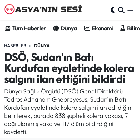
Tüm Haberler
Tüm Haberler
Dünya
Ekonomi
Bilim
Dünya
HABERLER
DÜNYA
DSÖ, Sudan'ın Batı
Ekonomi
Kurdufan eyaletinde kolera
Bilim - Teknoloji
salgını ilan ettiğini bildirdi
Kültür - Sanat
Dünya Sağlık Örgütü (DSÖ) Genel Direktörü
Tedros Adhanom Ghebreyesus, Sudan'ın Batı
Spor
Kurdufan eyaletinde kolera salgını ilan edildiğini
belirterek, burada 838 şüpheli kolera vakası, 7
Asya-Pasifik
doğrulanmış vaka ve 117 ölüm bildirdiğini
kaydetti.
Yazarlar