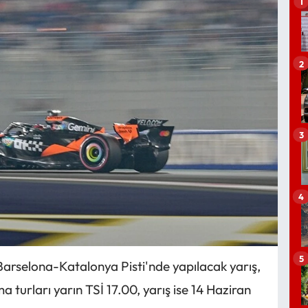
1
2
3
4
5
 Barselona-Katalonya Pisti'nde yapılacak yarış,
 turları yarın TSİ 17.00, yarış ise 14 Haziran