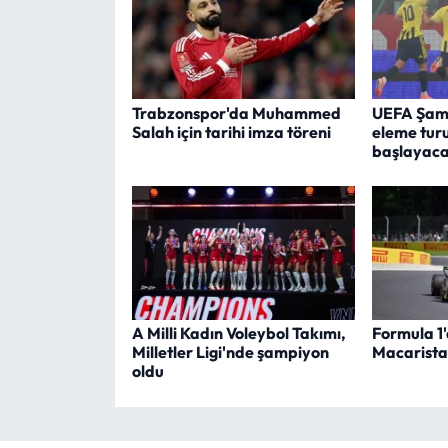
Trabzonspor'da Muhammed
UEFA Şamp
Salah için tarihi imza töreni
eleme turu
başlayac
A Milli Kadın Voleybol Takımı,
Formula 1'
Milletler Ligi'nde şampiyon
Macarist
oldu