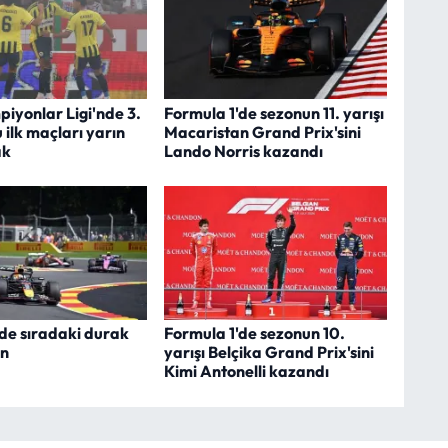
iyonlar Ligi'nde 3.
Formula 1'de sezonun 11. yarışı
 ilk maçları yarın
Macaristan Grand Prix'sini
ak
Lando Norris kazandı
de sıradaki durak
Formula 1'de sezonun 10.
an
yarışı Belçika Grand Prix'sini
Kimi Antonelli kazandı