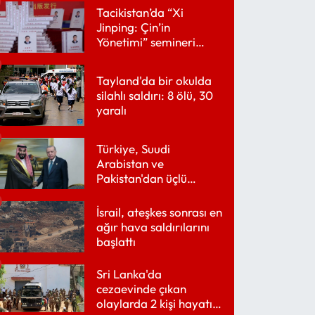
Tacikistan’da “Xi
Jinping: Çin’in
Yönetimi” semineri
düzenlendi
Tayland'da bir okulda
silahlı saldırı: 8 ölü, 30
yaralı
Türkiye, Suudi
Arabistan ve
Pakistan'dan üçlü
savunma anlaşması
İsrail, ateşkes sonrası en
ağır hava saldırılarını
başlattı
Sri Lanka'da
cezaevinde çıkan
olaylarda 2 kişi hayatını