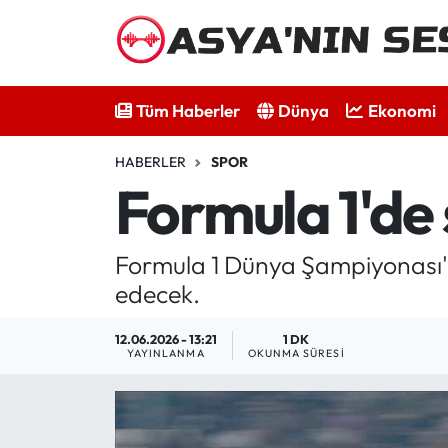
Tüm Haberler
Tüm Haberler
Dünya
Ekonomi
Dünya
HABERLER
SPOR
Ekonomi
Formula 1'de
Bilim - Teknoloji
Formula 1 Dünya Şampiyonası'
Kültür - Sanat
edecek.
Spor
12.06.2026 - 13:21
1 DK
YAYINLANMA
OKUNMA SÜRESI
Asya-Pasifik
Yazarlar