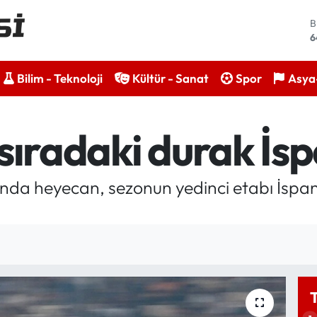
B
6
4
Bilim - Teknoloji
Kültür - Sanat
Spor
Asya-
5
S
6
 sıradaki durak İs
G
6
B
1
nda heyecan, sezonun yedinci etabı İspa