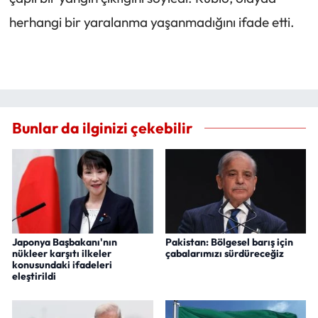
herhangi bir yaralanma yaşanmadığını ifade etti.
Bunlar da ilginizi çekebilir
Japonya Başbakanı'nın
Pakistan: Bölgesel barış için
nükleer karşıtı ilkeler
çabalarımızı sürdüreceğiz
konusundaki ifadeleri
eleştirildi