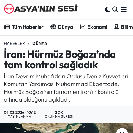
Tüm Haberler
Tüm Haberler
Dünya
Ekonomi
Bilim
Dünya
HABERLER
DÜNYA
İran: Hürmüz Boğazı’nda
Ekonomi
tam kontrol sağladık
Bilim - Teknoloji
İran Devrim Muhafızları Ordusu Deniz Kuvvetleri
Kültür - Sanat
Komutan Yardımcısı Muhammad Ekberzade,
Hürmüz Boğazı’nın tamamen İran’ın kontrolü
Spor
altında olduğunu açıkladı.
04.03.2026 - 10:12
2 DK
Asya-Pasifik
YAYINLANMA
OKUNMA SÜRESI
Yazarlar