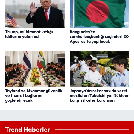
Trump, mühimmat kıtlığı
Bangladeş'te
iddiasını yalanladı
cumhurbaşkanlığı seçimleri 20
Ağustos'ta yapılacak
Tayland ve Myanmar güvenlik
Japonya'da rekor sayıda yerel
ve ticaret bağlarını
meclisten Takaichi'ye: Nükleer
güçlendirecek
karşıtı ilkeler korunsun
Trend Haberler