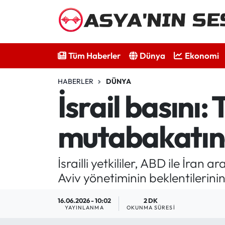
Tüm Haberler
Tüm Haberler
Dünya
Ekonomi
Dünya
HABERLER
DÜNYA
Ekonomi
İsrail basını
Bilim - Teknoloji
mutabakatın
Kültür - Sanat
İsrailli yetkililer, ABD ile İra
Spor
Aviv yönetiminin beklentilerini
Asya-Pasifik
16.06.2026 - 10:02
2 DK
YAYINLANMA
OKUNMA SÜRESI
Yazarlar