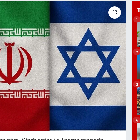
1
2
3
4
rine göre, Washington ile Tahran arasında