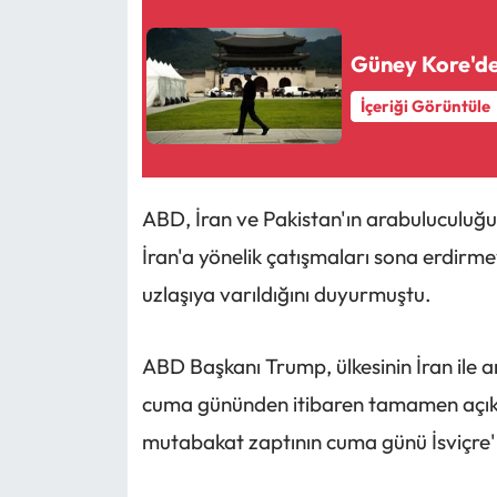
Güney Kore'de 
İçeriği Görüntüle
ABD, İran ve Pakistan'ın arabuluculuğ
İran'a yönelik çatışmaları sona erdirm
uzlaşıya varıldığını duyurmuştu.
ABD Başkanı Trump, ülkesinin İran ile 
cuma gününden itibaren tamamen açık o
mutabakat zaptının cuma günü İsviçre'n