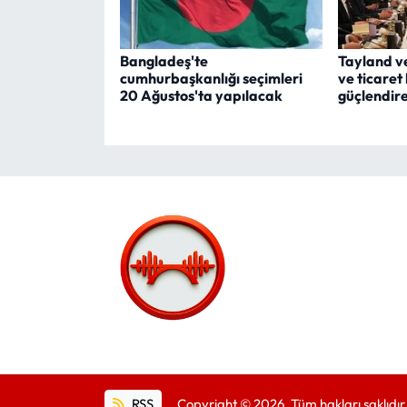
Bangladeş'te
Tayland v
cumhurbaşkanlığı seçimleri
ve ticaret
20 Ağustos'ta yapılacak
güçlendir
RSS
Copyright © 2026. Tüm hakları saklıdır