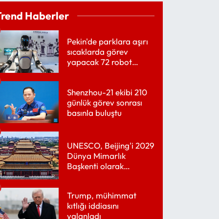
Trend Haberler
Pekin'de parklara aşırı
sıcaklarda görev
yapacak 72 robot
yerleştirildi
Shenzhou-21 ekibi 210
günlük görev sonrası
basınla buluştu
UNESCO, Beijing'i 2029
Dünya Mimarlık
Başkenti olarak
belirledi
Trump, mühimmat
kıtlığı iddiasını
yalanladı