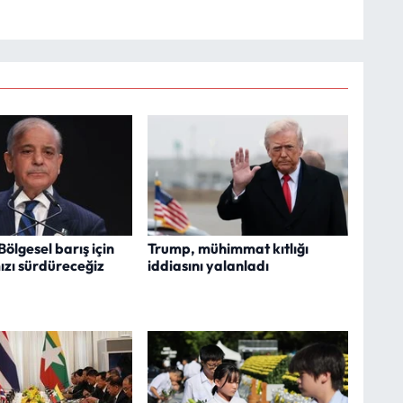
Bölgesel barış için
Trump, mühimmat kıtlığı
ızı sürdüreceğiz
iddiasını yalanladı