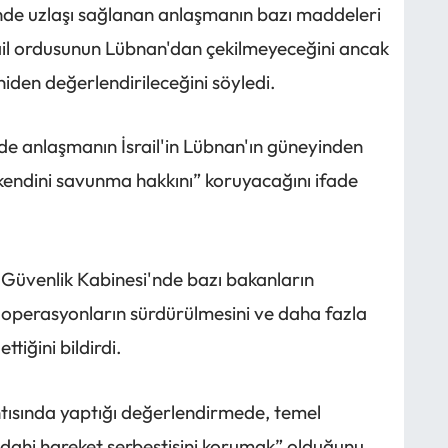
nde uzlaşı sağlanan anlaşmanın bazı maddeleri
İsrail ordusunun Lübnan'dan çekilmeyeceğini ancak
niden değerlendirileceğini söyledi.
n de anlaşmanın İsrail'in Lübnan'ın güneyinden
 “kendini savunma hakkını” koruyacağını ifade
l Güvenlik Kabinesi'nde bazı bakanların
perasyonların sürdürülmesini ve daha fazla
ttiğini bildirdi.
ısında yaptığı değerlendirmede, temel
a dahi hareket serbestisini korumak” olduğunu