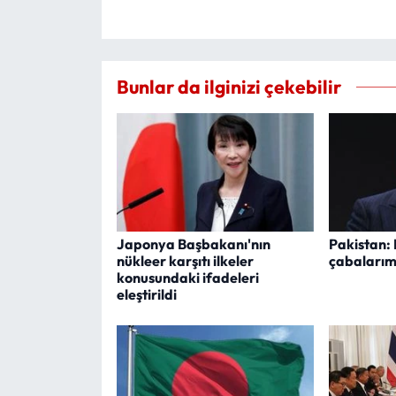
Bunlar da ilginizi çekebilir
Japonya Başbakanı'nın
Pakistan: 
nükleer karşıtı ilkeler
çabalarım
konusundaki ifadeleri
eleştirildi