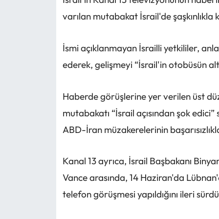
varılan mutabakat İsrail'de şaşkınlıkla k
İsmi açıklanmayan İsrailli yetkililer, an
ederek, gelişmeyi “İsrail'in otobüsün al
Haberde görüşlerine yer verilen üst düzey
mutabakatı “İsrail açısından şok edici” s
ABD-İran müzakerelerinin başarısızlık
Kanal 13 ayrıca, İsrail Başbakanı Biny
Vance arasında, 14 Haziran'da Lübnan'dak
telefon görüşmesi yapıldığını ileri sürdü