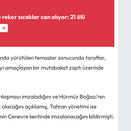
rekor sıcaklar can alıyor: 21 ölü
unda yürütülen temaslar sonucunda taraflar,
eyi amaçlayan bir mutabakat zaptı üzerinde
anlaşmayı imzaladığını ve Hürmüz Boğazı’nın
lacağını açıklamış, Tahran yönetimi ise
in Cenevre kentinde imzalanacağını bildirmişti.