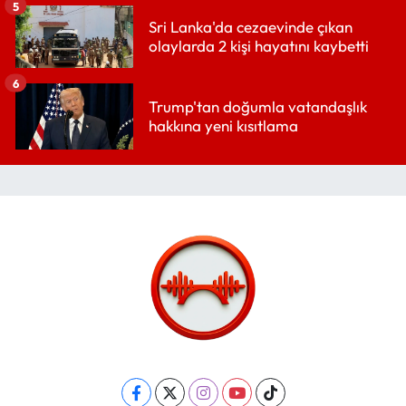
5
Sri Lanka'da cezaevinde çıkan
olaylarda 2 kişi hayatını kaybetti
6
Trump'tan doğumla vatandaşlık
hakkına yeni kısıtlama