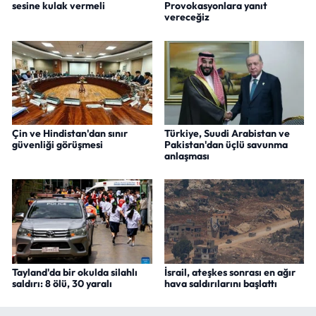
sesine kulak vermeli
Provokasyonlara yanıt
vereceğiz
Çin ve Hindistan'dan sınır
Türkiye, Suudi Arabistan ve
güvenliği görüşmesi
Pakistan'dan üçlü savunma
anlaşması
Tayland'da bir okulda silahlı
İsrail, ateşkes sonrası en ağır
saldırı: 8 ölü, 30 yaralı
hava saldırılarını başlattı