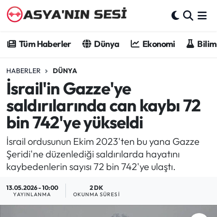
Tüm Haberler
Tüm Haberler
Dünya
Ekonomi
Bilim
Dünya
HABERLER
DÜNYA
İsrail'in Gazze'ye
Ekonomi
saldırılarında can kaybı 72
Bilim - Teknoloji
bin 742'ye yükseldi
Kültür - Sanat
İsrail ordusunun Ekim 2023'ten bu yana Gazze
Şeridi'ne düzenlediği saldırılarda hayatını
Spor
kaybedenlerin sayısı 72 bin 742'ye ulaştı.
Asya-Pasifik
13.05.2026 - 10:00
2 DK
YAYINLANMA
OKUNMA SÜRESI
Yazarlar