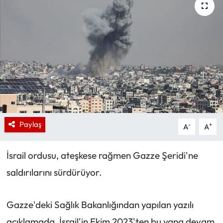
Paylaş
-
+
A
A
İsrail ordusu, ateşkese rağmen Gazze Şeridi'ne
saldırılarını sürdürüyor.
Gazze'deki Sağlık Bakanlığından yapılan yazılı
açıklamada, İsrail'in Ekim 2023'ten bu yana devam