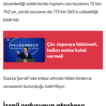
düzenlediği saldırılarda toplam can kaybının 72 bin
742'ye, yaralı sayısının da 172 bin 565'e yükseldiği
bildirildi.
Çin: Japonya hükümeti,
halkın sesine kulak
vermeli
Gazze Şeridi'nde enkaz altında hâlen binlerce
cenazenin bulunduğu belirtiliyor.​​​​​​
İsrail ordusunun ateşkese