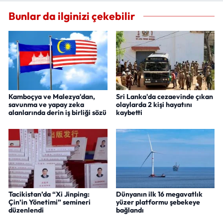
Bunlar da ilginizi çekebilir
Kamboçya ve Malezya'dan,
Sri Lanka'da cezaevinde çıkan
savunma ve yapay zeka
olaylarda 2 kişi hayatını
alanlarında derin iş birliği sözü
kaybetti
Tacikistan’da “Xi Jinping:
Dünyanın ilk 16 megavatlık
Çin’in Yönetimi” semineri
yüzer platformu şebekeye
düzenlendi
bağlandı