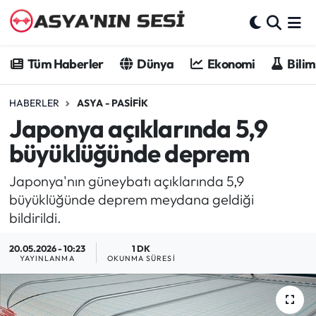
Tüm Haberler
Tüm Haberler
Dünya
Ekonomi
Bilim
Dünya
HABERLER
ASYA - PASIFIK
Japonya açıklarında 5,9
Ekonomi
büyüklüğünde deprem
Bilim - Teknoloji
Japonya'nın güneybatı açıklarında 5,9
Kültür - Sanat
büyüklüğünde deprem meydana geldiği
bildirildi.
Spor
20.05.2026 - 10:23
1 DK
YAYINLANMA
OKUNMA SÜRESI
Asya-Pasifik
Yazarlar