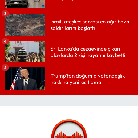
3
İsrail, ateşkes sonrası en ağır hava
saldırılarını başlattı
4
Sri Lanka'da cezaevinde çıkan
olaylarda 2 kişi hayatını kaybetti
5
Trump'tan doğumla vatandaşlık
hakkına yeni kısıtlama