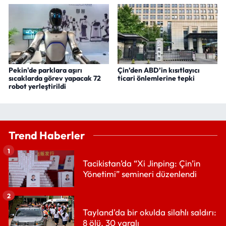
Pekin'de parklara aşırı
Çin’den ABD’in kısıtlayıcı
sıcaklarda görev yapacak 72
ticari önlemlerine tepki
robot yerleştirildi
Trend Haberler
1
Tacikistan’da “Xi Jinping: Çin’in
Yönetimi” semineri düzenlendi
2
Tayland'da bir okulda silahlı saldırı:
8 ölü, 30 yaralı