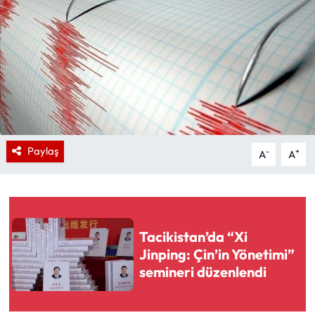
Paylaş
-
+
A
A
Tacikistan’da “Xi
Jinping: Çin’in Yönetimi”
semineri düzenlendi