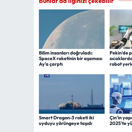
Bunlar da ilginizi çekebilir
Bilim insanları doğruladı:
Pekin'de p
SpaceX roketinin bir aşaması
sıcaklard
Ay'a çarptı
robot yerle
Smart Dragon-3 roketi iki
Çin'in yap
uyduyu yörüngeye taşıdı
2025'te y