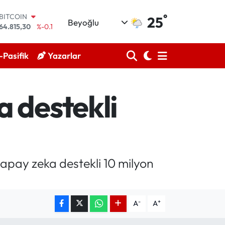
°
BITCOIN
25
Beyoğlu
64.815,30
%-0.1
DOLAR
47,7436
%0.18
Pasifik
Yazarlar
EURO
55,2510
%0.32
STERLİN
64,4811
%0.38
 destekli
GRAM ALTIN
6660.55
%0
BİST100
13.779
%-14
yapay zeka destekli 10 milyon
-
+
A
A