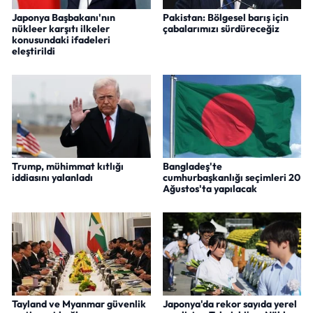
Japonya Başbakanı'nın
Pakistan: Bölgesel barış için
nükleer karşıtı ilkeler
çabalarımızı sürdüreceğiz
konusundaki ifadeleri
eleştirildi
Trump, mühimmat kıtlığı
Bangladeş'te
iddiasını yalanladı
cumhurbaşkanlığı seçimleri 20
Ağustos'ta yapılacak
Tayland ve Myanmar güvenlik
Japonya'da rekor sayıda yerel