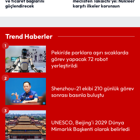
ve ticaret bağlarını
meclisten Takaichi'ye: Nükleer
güçlendirecek
karşıtı ilkeler korunsun
Trend Haberler
1
Pekin'de parklara aşırı sıcaklarda
görev yapacak 72 robot
yerleştirildi
2
Shenzhou-21 ekibi 210 günlük görev
sonrası basınla buluştu
3
UNESCO, Beijing'i 2029 Dünya
Mimarlık Başkenti olarak belirledi