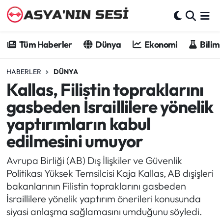
Tüm Haberler
Tüm Haberler
Dünya
Ekonomi
Bilim
Dünya
HABERLER
DÜNYA
Kallas, Filistin topraklarını
Ekonomi
gasbeden İsraillilere yönelik
Bilim - Teknoloji
yaptırımların kabul
edilmesini umuyor
Kültür - Sanat
Avrupa Birliği (AB) Dış İlişkiler ve Güvenlik
Spor
Politikası Yüksek Temsilcisi Kaja Kallas, AB dışişleri
bakanlarının Filistin topraklarını gasbeden
Asya-Pasifik
İsraillilere yönelik yaptırım önerileri konusunda
siyasi anlaşma sağlamasını umduğunu söyledi.
Yazarlar