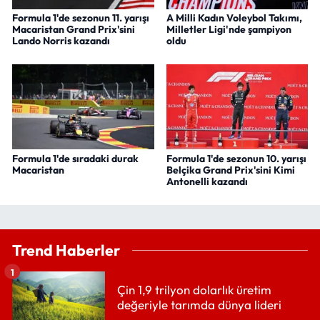
Formula 1'de sezonun 11. yarışı
A Milli Kadın Voleybol Takımı,
Macaristan Grand Prix'sini
Milletler Ligi'nde şampiyon
Lando Norris kazandı
oldu
Formula 1'de sıradaki durak
Formula 1'de sezonun 10. yarışı
Macaristan
Belçika Grand Prix'sini Kimi
Antonelli kazandı
Trend Haberler
1
Çin 1,9 trilyon dolarlık üretim
değeriyle tarımda dünya lideri