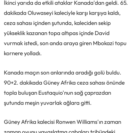
İkinci yarıda da etkili ataklar Kanada'dan geldi. 65.
dakikada Oluwaseyi kaleciyle karşı karşıya kaldı,
ceza sahası içinden şutunda, kaleciden sekip
yükseklik kazanan topa altıpas içinde David
vurmak istedi, son anda araya giren Mbokazi topu
kornere yolladı.
Kanada maçın son anlarında aradığı golü buldu.
90+2. dakikada Güney Afrika ceza sahası önünde
topla buluşan Eustaquio'nun sağ çaprazdan
şutunda meşin yuvarlak ağlara gitti.
Güney Afrika kalecisi Ronwen Williams'ın zaman
zaman oyunu yavaşlatma çabaları tribündeki