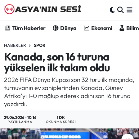
Tüm Haberler
Tüm Haberler
Dünya
Ekonomi
Bilim
Dünya
HABERLER
SPOR
Kanada, son 16 turuna
Ekonomi
yükselen ilk takım oldu
Bilim - Teknoloji
2026 FIFA Dünya Kupası son 32 turu ilk maçında,
Kültür - Sanat
turnuvanın ev sahiplerinden Kanada, Güney
Afrika'yı 1-0 mağlup ederek adını son 16 turuna
Spor
yazdırdı.
29.06.2026 - 10:16
1 DK
Asya-Pasifik
YAYINLANMA
OKUNMA SÜRESI
Yazarlar