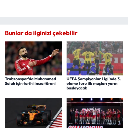
Bunlar da ilginizi çekebilir
Trabzonspor'da Muhammed
UEFA Şampiyonlar Ligi'nde 3.
Salah için tarihi imza töreni
eleme turu ilk maçları yarın
başlayacak