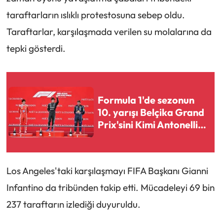
taraftarların ıslıklı protestosuna sebep oldu.
Taraftarlar, karşılaşmada verilen su molalarına da
tepki gösterdi.
Formula 1'de sezonun
10. yarışı Belçika Grand
Prix'sini Kimi Antonelli
kazandı
Los Angeles'taki karşılaşmayı FIFA Başkanı Gianni
Infantino da tribünden takip etti. Mücadeleyi 69 bin
237 taraftarın izlediği duyuruldu.