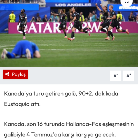
Paylaş
-
+
A
A
Kanada'ya turu getiren golü, 90+2. dakikada
Eustaquio attı.
Kanada, son 16 turunda Hollanda-Fas eşleşmesinin
galibiyle 4 Temmuz'da karşı karşıya gelecek.