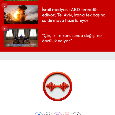
2
İsrail medyası: ABD tereddüt
ediyor; Tel Aviv, İran'a tek başına
saldırmaya hazırlanıyor
3
"Çin, iklim konusunda değişime
öncülük ediyor"