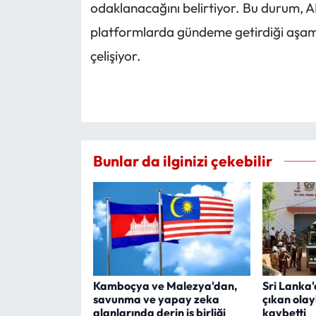
odaklanacağını belirtiyor. Bu durum, A
platformlarda gündeme getirdiği aşama
çelişiyor.
Bunlar da ilginizi çekebilir
Kamboçya ve Malezya'dan,
Sri Lanka
savunma ve yapay zeka
çıkan olay
alanlarında derin iş birliği
kaybetti