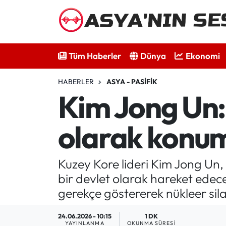
Tüm Haberler
Tüm Haberler
Dünya
Ekonomi
Dünya
HABERLER
ASYA - PASIFIK
Ekonomi
Kim Jong Un: 
Bilim - Teknoloji
olarak konu
Kültür - Sanat
Kuzey Kore lideri Kim Jong Un, 
Spor
bir devlet olarak hareket edec
gerekçe göstererek nükleer sil
Asya-Pasifik
24.06.2026 - 10:15
1 DK
Yazarlar
YAYINLANMA
OKUNMA SÜRESI