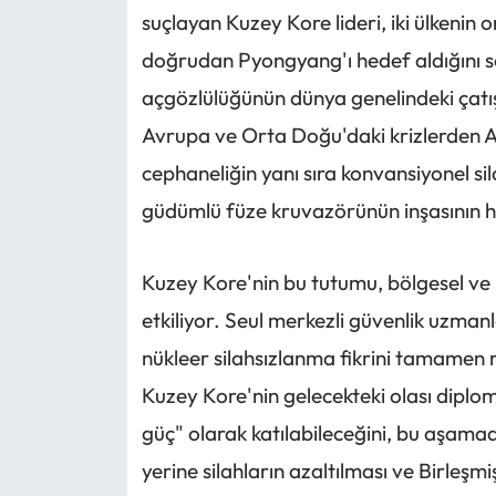
suçlayan Kuzey Kore lideri, iki ülkenin o
doğrudan Pyongyang'ı hedef aldığını 
açgözlülüğünün dünya genelindeki çatışm
Avrupa ve Orta Doğu'daki krizlerden A
cephaneliğin yanı sıra konvansiyonel sila
güdümlü füze kruvazörünün inşasının hız
Kuzey Kore'nin bu tutumu, bölgesel ve 
etkiliyor. Seul merkezli güvenlik uzma
nükleer silahsızlanma fikrini tamamen r
Kuzey Kore'nin gelecekteki olası diplom
güç" olarak katılabileceğini, bu aşama
yerine silahların azaltılması ve Birleşmi