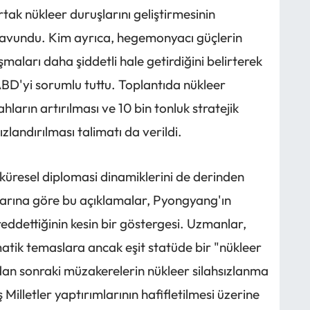
rtak nükleer duruşlarını geliştirmesinin
savundu. Kim ayrıca, hegemonyacı güçlerin
aları daha şiddetli hale getirdiğini belirterek
BD'yi sorumlu tuttu. Toplantıda nükleer
hların artırılması ve 10 bin tonluk stratejik
landırılması talimatı da verildi.
küresel diplomasi dinamiklerini de derinden
nlarına göre bu açıklamalar, Pyongyang'ın
eddettiğinin kesin bir göstergesi. Uzmanlar,
atik temaslara ancak eşit statüde bir "nükleer
dan sonraki müzakerelerin nükleer silahsızlanma
ş Milletler yaptırımlarının hafifletilmesi üzerine