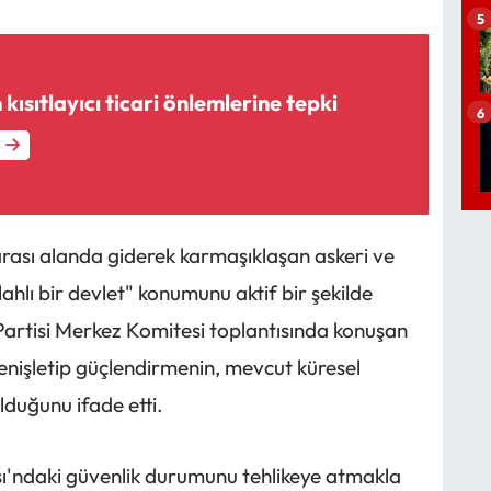
5
kısıtlayıcı ticari önlemlerine tepki
6
arası alanda giderek karmaşıklaşan askeri ve
lahlı bir devlet" konumunu aktif bir şekilde
 Partisi Merkez Komitesi toplantısında konuşan
genişletip güçlendirmenin, mevcut küresel
lduğunu ifade etti.
'ndaki güvenlik durumunu tehlikeye atmakla