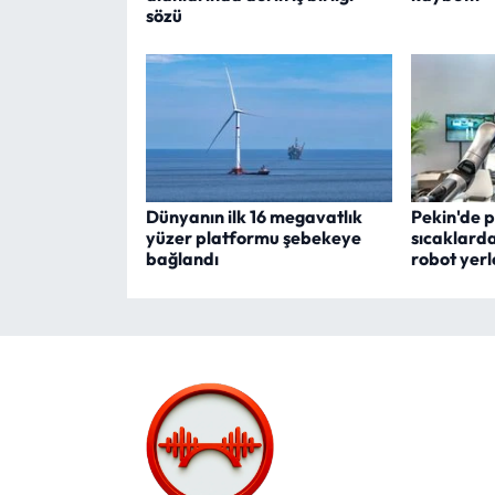
sözü
Dünyanın ilk 16 megavatlık
Pekin'de p
yüzer platformu şebekeye
sıcaklard
bağlandı
robot yerle