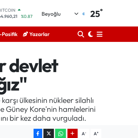
°
BITCOIN
25
Beyoğlu
64.960,21
%0.87
DOLAR
47,7436
%0.18
Pasifik
Yazarlar
EURO
55,2510
%0.32
STERLİN
64,4811
%0.38
r devlet
GRAM ALTIN
6648.99
%2.59
BİST100
ğız"
13.779
%-14
arşı ülkesinin nükleer silahlı
ve Güney Kore'nin hamlelerini
nı bir kez daha vurguladı.
-
+
A
A