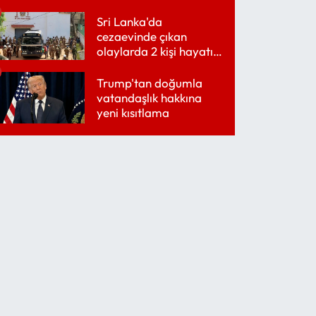
Sri Lanka'da
cezaevinde çıkan
olaylarda 2 kişi hayatını
kaybetti
Trump'tan doğumla
vatandaşlık hakkına
yeni kısıtlama