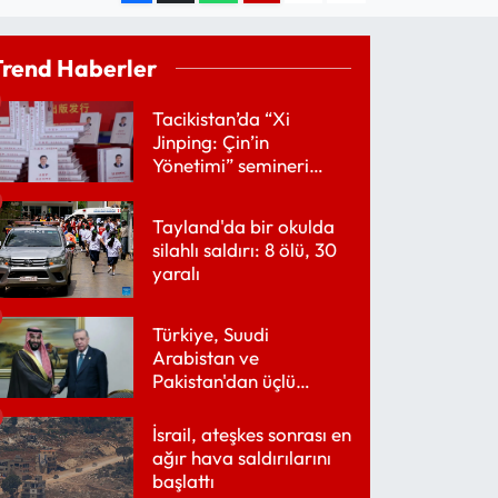
Trend Haberler
Tacikistan’da “Xi
Jinping: Çin’in
Yönetimi” semineri
düzenlendi
Tayland'da bir okulda
silahlı saldırı: 8 ölü, 30
yaralı
Türkiye, Suudi
Arabistan ve
Pakistan'dan üçlü
savunma anlaşması
İsrail, ateşkes sonrası en
ağır hava saldırılarını
başlattı