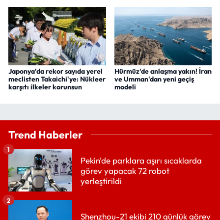
Japonya'da rekor sayıda yerel
Hürmüz'de anlaşma yakın! İran
meclisten Takaichi'ye: Nükleer
ve Umman'dan yeni geçiş
karşıtı ilkeler korunsun
modeli
Trend Haberler
1
Pekin'de parklara aşırı sıcaklarda
görev yapacak 72 robot
yerleştirildi
2
Shenzhou-21 ekibi 210 günlük görev