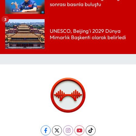
sonrası basınla buluştu
3
UNESCO, Beijing'i 2029 Dünya
Mimarlık Başkenti olarak belirledi