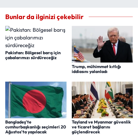
Bunlar da ilginizi çekebilir
Pakistan: Bölgesel barış için
çabalarımızı sürdüreceğiz
Trump, mühimmat kıtlığı
iddiasını yalanladı
Bangladeş'te
Tayland ve Myanmar güvenlik
cumhurbaşkanlığı seçimleri 20
ve ticaret bağlarını
Ağustos'ta yapılacak
güçlendirecek