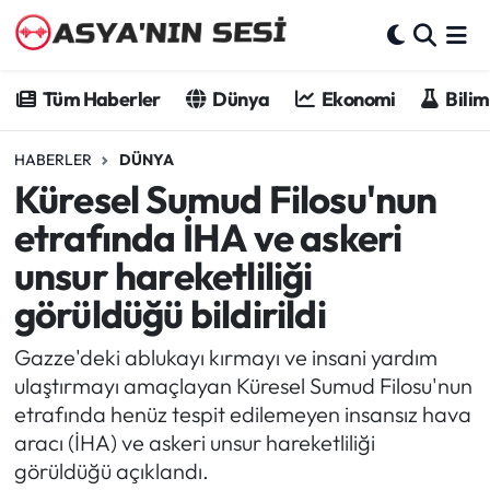
Tüm Haberler
Tüm Haberler
Dünya
Ekonomi
Bilim
Dünya
HABERLER
DÜNYA
Küresel Sumud Filosu'nun
Ekonomi
etrafında İHA ve askeri
Bilim - Teknoloji
unsur hareketliliği
görüldüğü bildirildi
Kültür - Sanat
Gazze'deki ablukayı kırmayı ve insani yardım
Spor
ulaştırmayı amaçlayan Küresel Sumud Filosu'nun
etrafında henüz tespit edilemeyen insansız hava
Asya-Pasifik
aracı (İHA) ve askeri unsur hareketliliği
görüldüğü açıklandı.
Yazarlar