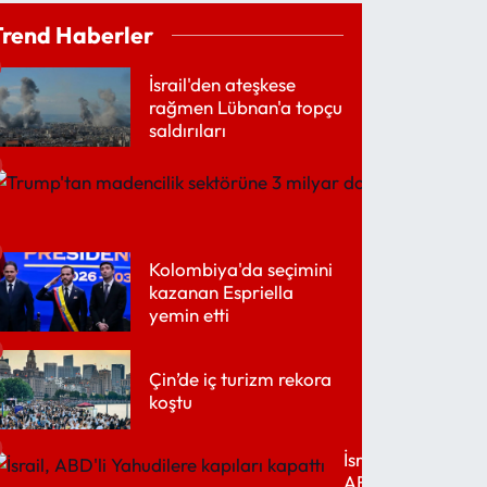
Trend Haberler
İsrail'den ateşkese
rağmen Lübnan'a topçu
saldırıları
Trump'ta
madencili
sektörüne
3 milyar
dolar
Kolombiya'da seçimini
kazanan Espriella
yemin etti
Çin’de iç turizm rekora
koştu
İsrail,
ABD'li