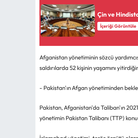
Çin ve Hindist
İçeriği Görüntüle
Afganistan yönetiminin sözcü yardımcısı 
saldırılarda 52 kişinin yaşamını yitirdiği
⁠- Pakistan'ın Afgan yönetiminden bekle
Pakistan, Afganistan'da Taliban'ın 202
yönetimin Pakistan Talibanı (TTP) konus
İslamabad yönetimi, terör örgütü olarak