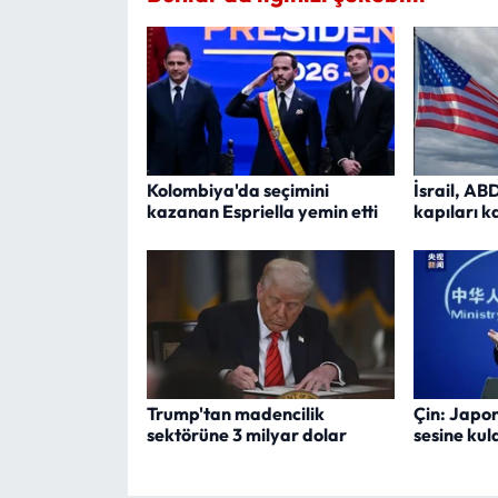
Kolombiya'da seçimini
İsrail, AB
kazanan Espriella yemin etti
kapıları k
Trump'tan madencilik
Çin: Japo
sektörüne 3 milyar dolar
sesine kul