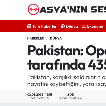
Tüm Haberler
Tüm Haberler
Dünya
Ekonomi
Dünya
HABERLER
DÜNYA
Ekonomi
Pakistan: Op
Bilim - Teknoloji
tarafında 435
Kültür - Sanat
Pakistan, karşılıklı saldırılar
Spor
hayatını kaybettiğini, yaralı say
Asya-Pasifik
02.03.2026 - 15:51
2 DK
YAYINLANMA
OKUNMA SÜRESI
Yazarlar