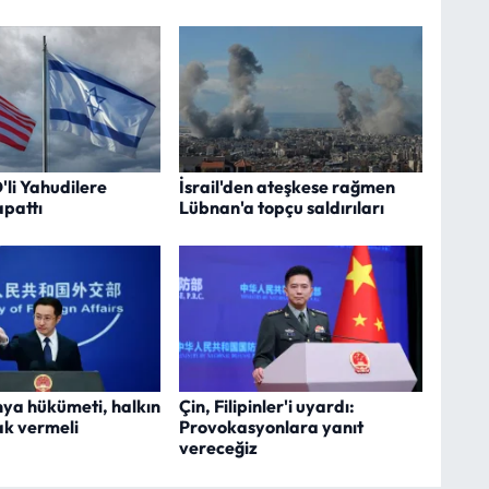
D'li Yahudilere
İsrail'den ateşkese rağmen
apattı
Lübnan'a topçu saldırıları
nya hükümeti, halkın
Çin, Filipinler'i uyardı:
ak vermeli
Provokasyonlara yanıt
vereceğiz