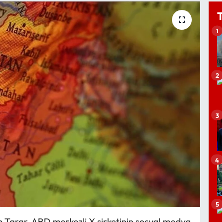
1
2
3
4
5
 Tarar, ABD merkezli X şirketinin sosyal medya