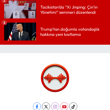
2
Tacikistan’da “Xi Jinping: Çin’in
Yönetimi” semineri düzenlendi
3
Trump'tan doğumla vatandaşlık
hakkına yeni kısıtlama