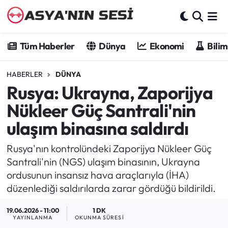
Tüm Haberler
Tüm Haberler
Dünya
Ekonomi
Bilim
Dünya
HABERLER
DÜNYA
Rusya: Ukrayna, Zaporijya
Ekonomi
Nükleer Güç Santrali'nin
Bilim - Teknoloji
ulaşım binasına saldırdı
Kültür - Sanat
Rusya'nın kontrolündeki Zaporijya Nükleer Güç
Santrali'nin (NGS) ulaşım binasının, Ukrayna
Spor
ordusunun insansız hava araçlarıyla (İHA)
düzenlediği saldırılarda zarar gördüğü bildirildi.
Asya-Pasifik
19.06.2026 - 11:00
1 DK
YAYINLANMA
OKUNMA SÜRESI
Yazarlar