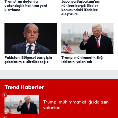
Trump'tan doğumla
Japonya Başbakanı'nın
vatandaşlık hakkına yeni
nükleer karşıtı ilkeler
kısıtlama
konusundaki ifadeleri
eleştirildi
Pakistan: Bölgesel barış için
Trump, mühimmat kıtlığı
çabalarımızı sürdüreceğiz
iddiasını yalanladı
Trend Haberler
1
Trump, mühimmat kıtlığı iddiasını
yalanladı