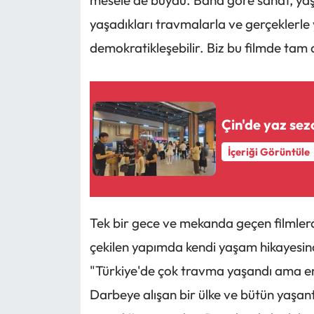
mesele de buydu. Bana göre sanat, yaşa
yaşadıkları travmalarla ve gerçeklerle y
demokratikleşebilir. Biz bu filmde tam 
Çin'de yaz sezo
İçeriği Görüntüle
Tek bir gece ve mekanda geçen filmlerd
çekilen yapımda kendi yaşam hikayesin
"Türkiye'de çok travma yaşandı ama en 
Darbeye alışan bir ülke ve bütün yaşan