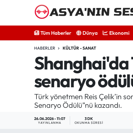
Tüm Haberler
Tüm Haberler
Dünya
Ekonomi
Dünya
HABERLER
KÜLTÜR - SANAT
Ekonomi
Shanghai'da T
Bilim - Teknoloji
senaryo ödül
Kültür - Sanat
Türk yönetmen Reis Çelik’in son
Spor
Senaryo Ödülü”nü kazandı.
Asya-Pasifik
26.06.2026 - 11:07
3 DK
YAYINLANMA
OKUNMA SÜRESI
Yazarlar