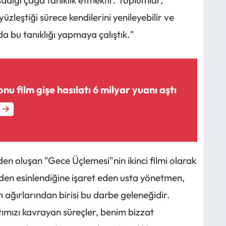
dığı çağa tanıklık etmektir. Toplumlar,
üzleştiği sürece kendilerini yenileyebilir ve
da bu tanıklığı yapmaya çalıştık."
nu film gişe hasılatı 6 milyar yuanı aştı
en oluşan "Gece Üçlemesi"nin ikinci filmi olarak
den esinlendiğine işaret eden usta yönetmen,
ağırlarından birisi bu darbe geleneğidir.
tımızı kavrayan süreçler, benim bizzat