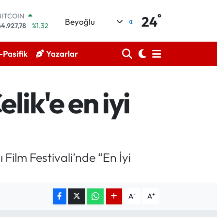
°
DOLAR
24
Beyoğlu
47,5894
%0.08
EURO
55,0398
%-0.02
Pasifik
Yazarlar
STERLİN
64,1581
%0.16
GRAM ALTIN
6527.85
%0.54
lik'e en iyi
BİST100
13.703
%11
BITCOIN
64.927,78
%1.32
Film Festivali’nde “En İyi
-
+
A
A