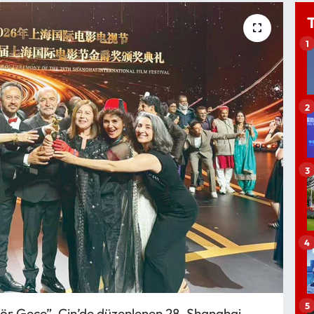
1
2
3
4
5
“Kör Gece”, Çin’de düzenlenen 28. Shanghai