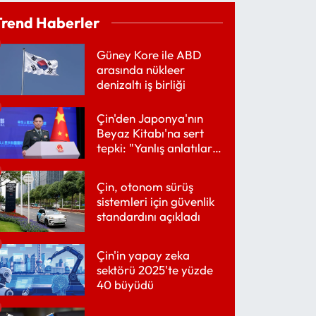
Trend Haberler
Güney Kore ile ABD
arasında nükleer
denizaltı iş birliği
Çin'den Japonya'nın
Beyaz Kitabı'na sert
tepki: "Yanlış anlatılarla
dolu"
Çin, otonom sürüş
sistemleri için güvenlik
standardını açıkladı
Çin'in yapay zeka
sektörü 2025'te yüzde
40 büyüdü