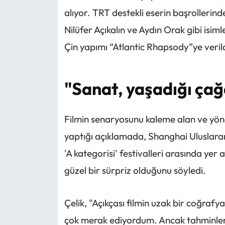
alıyor. TRT destekli eserin başrollerin
Nilüfer Açıkalın ve Aydın Orak gibi isiml
Çin yapımı “Atlantic Rhapsody”ye verild
"Sanat, yaşadığı çağ
Filmin senaryosunu kaleme alan ve yöne
yaptığı açıklamada, Shanghai Uluslararas
'A kategorisi' festivalleri arasında yer 
güzel bir sürpriz olduğunu söyledi.
Çelik, "Açıkçası filmin uzak bir coğraf
çok merak ediyordum. Ancak tahminlerimi