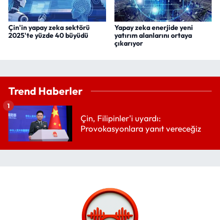
Çin'in yapay zeka sektörü
Yapay zeka enerjide yeni
2025'te yüzde 40 büyüdü
yatırım alanlarını ortaya
çıkarıyor
Trend Haberler
1
Çin, Filipinler'i uyardı:
Provokasyonlara yanıt vereceğiz