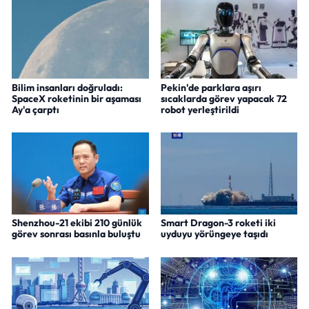
Bilim insanları doğruladı:
Pekin'de parklara aşırı
SpaceX roketinin bir aşaması
sıcaklarda görev yapacak 72
Ay'a çarptı
robot yerleştirildi
Shenzhou-21 ekibi 210 günlük
Smart Dragon-3 roketi iki
görev sonrası basınla buluştu
uyduyu yörüngeye taşıdı