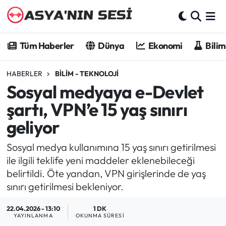
Tüm Haberler
Tüm Haberler
Dünya
Ekonomi
Bilim
Dünya
HABERLER
BILIM - TEKNOLOJI
Sosyal medyaya e-Devlet
Ekonomi
şartı, VPN’e 15 yaş sınırı
Bilim - Teknoloji
geliyor
Kültür - Sanat
Sosyal medya kullanımına 15 yaş sınırı getirilmesi
ile ilgili teklife yeni maddeler eklenebileceği
Spor
belirtildi. Öte yandan, VPN girişlerinde de yaş
sınırı getirilmesi bekleniyor.
Asya-Pasifik
22.04.2026 - 13:10
1 DK
YAYINLANMA
OKUNMA SÜRESI
Yazarlar