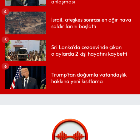
anlaşması
4
İsrail, ateşkes sonrası en ağır hava
saldırılarını başlattı
5
Sri Lanka'da cezaevinde çıkan
olaylarda 2 kişi hayatını kaybetti
6
Trump'tan doğumla vatandaşlık
hakkına yeni kısıtlama