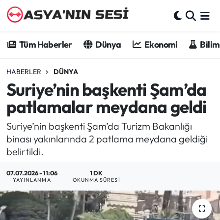
Tüm Haberler
Tüm Haberler
Dünya
Ekonomi
Bilim
Dünya
HABERLER
DÜNYA
Suriye’nin başkenti Şam’da
Ekonomi
patlamalar meydana geldi
Bilim - Teknoloji
Suriye’nin başkenti Şam’da Turizm Bakanlığı
Kültür - Sanat
binası yakınlarında 2 patlama meydana geldiği
belirtildi.
Spor
07.07.2026 - 11:06
1 DK
YAYINLANMA
OKUNMA SÜRESI
Asya-Pasifik
Yazarlar