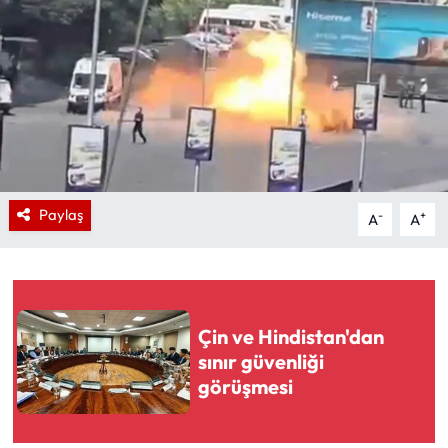
Paylaş
-
+
A
A
Çin ve Hindistan'dan
sınır güvenliği
görüşmesi