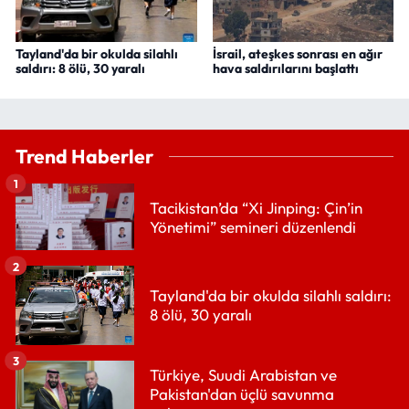
Tayland'da bir okulda silahlı
İsrail, ateşkes sonrası en ağır
saldırı: 8 ölü, 30 yaralı
hava saldırılarını başlattı
Trend Haberler
1
Tacikistan’da “Xi Jinping: Çin’in
Yönetimi” semineri düzenlendi
2
Tayland'da bir okulda silahlı saldırı:
8 ölü, 30 yaralı
3
Türkiye, Suudi Arabistan ve
Pakistan'dan üçlü savunma