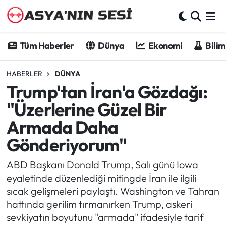
Tüm Haberler
Tüm Haberler
Dünya
Ekonomi
Bilim
Dünya
HABERLER
DÜNYA
Trump'tan İran'a Gözdağı:
Ekonomi
"Üzerlerine Güzel Bir
Bilim - Teknoloji
Armada Daha
Gönderiyorum"
Kültür - Sanat
ABD Başkanı Donald Trump, Salı günü Iowa
Spor
eyaletinde düzenlediği mitingde İran ile ilgili
sıcak gelişmeleri paylaştı. Washington ve Tahran
Asya-Pasifik
hattında gerilim tırmanırken Trump, askeri
sevkiyatın boyutunu "armada" ifadesiyle tarif
Yazarlar