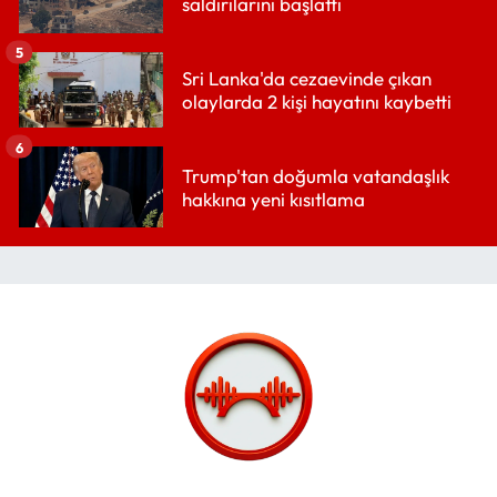
saldırılarını başlattı
5
Sri Lanka'da cezaevinde çıkan
olaylarda 2 kişi hayatını kaybetti
6
Trump'tan doğumla vatandaşlık
hakkına yeni kısıtlama