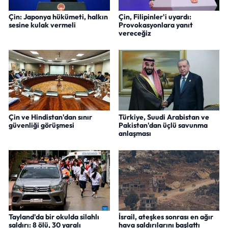
Çin: Japonya hükümeti, halkın
Çin, Filipinler'i uyardı:
sesine kulak vermeli
Provokasyonlara yanıt
vereceğiz
Çin ve Hindistan'dan sınır
Türkiye, Suudi Arabistan ve
güvenliği görüşmesi
Pakistan'dan üçlü savunma
anlaşması
Tayland'da bir okulda silahlı
İsrail, ateşkes sonrası en ağır
saldırı: 8 ölü, 30 yaralı
hava saldırılarını başlattı