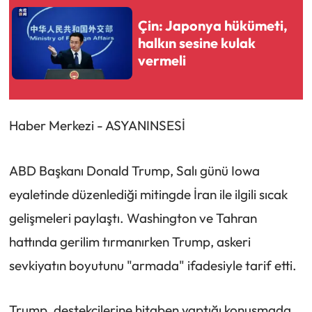
Çin: Japonya hükümeti,
halkın sesine kulak
vermeli
Haber Merkezi - ASYANINSESİ
ABD Başkanı Donald Trump, Salı günü Iowa
eyaletinde düzenlediği mitingde İran ile ilgili sıcak
gelişmeleri paylaştı. Washington ve Tahran
hattında gerilim tırmanırken Trump, askeri
sevkiyatın boyutunu "armada" ifadesiyle tarif etti.
Trump, destekçilerine hitaben yaptığı konuşmada