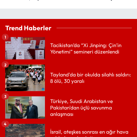
Trend Haberler
1
Tacikistan’da “Xi Jinping: Çin’in
Yönetimi” semineri düzenlendi
2
Tayland'da bir okulda silahlı saldırı:
8 ölü, 30 yaralı
3
Türkiye, Suudi Arabistan ve
Pakistan'dan üçlü savunma
anlaşması
4
İsrail, ateşkes sonrası en ağır hava