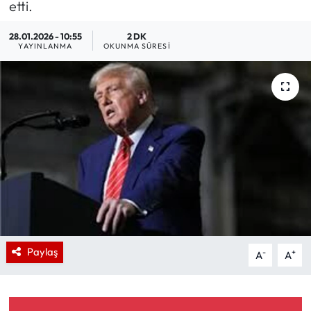
etti.
28.01.2026 - 10:55
2 DK
YAYINLANMA
OKUNMA SÜRESI
Paylaş
-
+
A
A