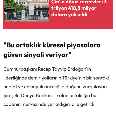
Çin’in döviz rezervleri 3
trilyon 418,8 milyar
dolara yükseldi
"Bu ortaklık küresel piyasalara
güven sinyali veriyor"
Cumhurbaşkanı Recep Tayyip Erdoğan'ın
liderliğinde demir yollarının Türkiye'nin bir sonraki
hedefi ve en büyük önceliği olduğunu vurgulayan
Şimşek, Dünya Bankası ile olan ortaklığın bu
çabanın merkezinde yer aldığını dile getirdi.