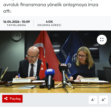
avroluk finansmana yönelik anlaşmaya imza
attı.
16.04.2026 - 10:09
4 DK
YAYINLANMA
OKUNMA SÜRESI
Paylaş
-
+
A
A