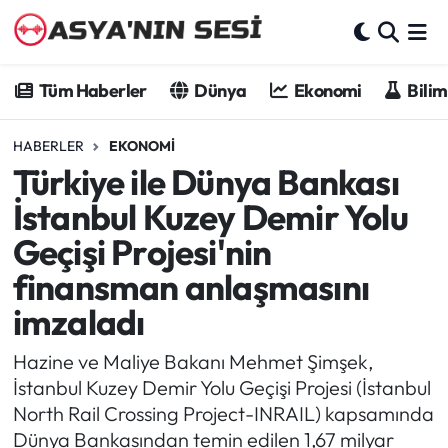
Tüm Haberler
Tüm Haberler
Dünya
Ekonomi
Bilim
Dünya
HABERLER
EKONOMI
Türkiye ile Dünya Bankası
Ekonomi
İstanbul Kuzey Demir Yolu
Bilim - Teknoloji
Geçişi Projesi'nin
finansman anlaşmasını
Kültür - Sanat
imzaladı
Spor
Hazine ve Maliye Bakanı Mehmet Şimşek,
Asya-Pasifik
İstanbul Kuzey Demir Yolu Geçişi Projesi (İstanbul
North Rail Crossing Project-INRAIL) kapsamında
Yazarlar
Dünya Bankasından temin edilen 1,67 milyar