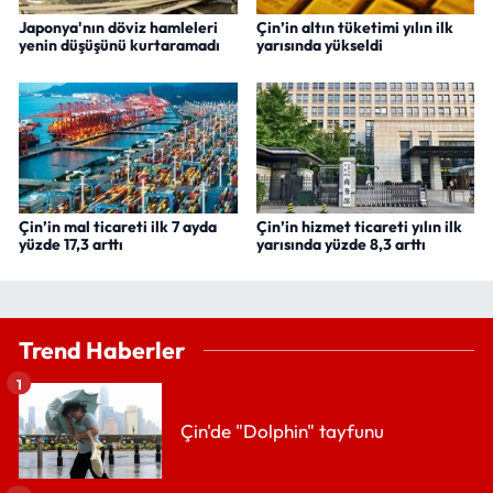
Japonya'nın döviz hamleleri
Çin’in altın tüketimi yılın ilk
yenin düşüşünü kurtaramadı
yarısında yükseldi
Çin’in mal ticareti ilk 7 ayda
Çin’in hizmet ticareti yılın ilk
yüzde 17,3 arttı
yarısında yüzde 8,3 arttı
Trend Haberler
1
Çin'de "Dolphin" tayfunu