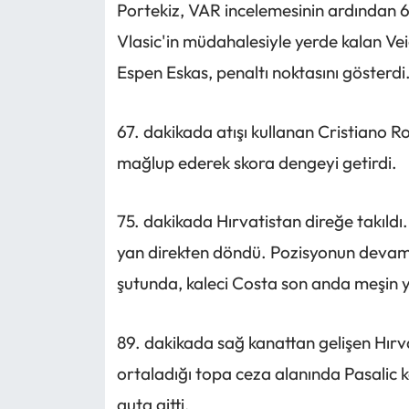
Portekiz, VAR incelemesinin ardından 
Vlasic'in müdahalesiyle yerde kalan Ve
Espen Eskas, penaltı noktasını gösterdi
67. dakikada atışı kullanan Cristiano R
mağlup ederek skora dengeyi getirdi.
75. dakikada Hırvatistan direğe takıldı
yan direkten döndü. Pozisyonun devamı
şutunda, kaleci Costa son anda meşin y
89. dakikada sağ kanattan gelişen Hırv
ortaladığı topa ceza alanında Pasalic 
auta gitti.