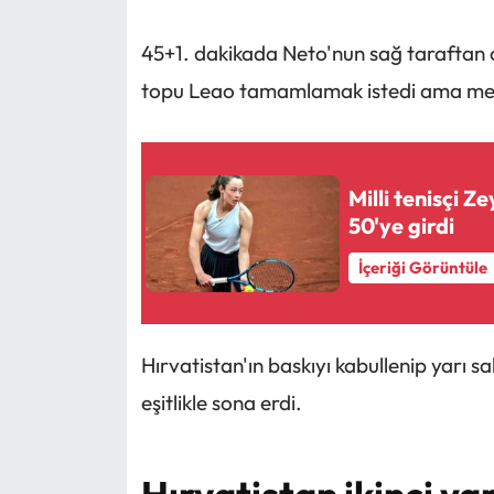
45+1. dakikada Neto'nun sağ taraftan
topu Leao tamamlamak istedi ama meşin
Milli tenisçi 
50'ye girdi
İçeriği Görüntüle
Hırvatistan'ın baskıyı kabullenip yarı s
eşitlikle sona erdi.