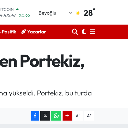
°
DOLAR
28
Beyoğlu
7,5986
%0.06
EURO
5,0700
%0.1
Pasifik
Yazarlar
STERLİN
4,2438
%0.21
GRAM ALTIN
518.23
%0.39
en Portekiz,
BİST100
3.703
%0
BITCOIN
4.475,47
%0.66
na yükseldi. Portekiz, bu turda
-
+
A
A