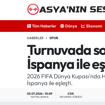
Tüm Haberler
Tüm Haberler
Dünya
Ekonomi
Dünya
HABERLER
SPOR
Ekonomi
Turnuvada son
Bilim - Teknoloji
İspanya ile eş
Kültür - Sanat
2026 FIFA Dünya Kupası'nda Hırv
Spor
İspanya ile eşleşti.
Asya-Pasifik
03.07.2026 - 10:09
2 DK
YAYINLANMA
OKUNMA SÜRESI
Yazarlar