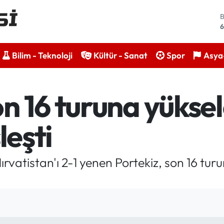
4
5
Bilim - Teknoloji
Kültür - Sanat
Spor
Asya-
6
6
 16 turuna yüksel
1
leşti
6
atistan'ı 2-1 yenen Portekiz, son 16 turu