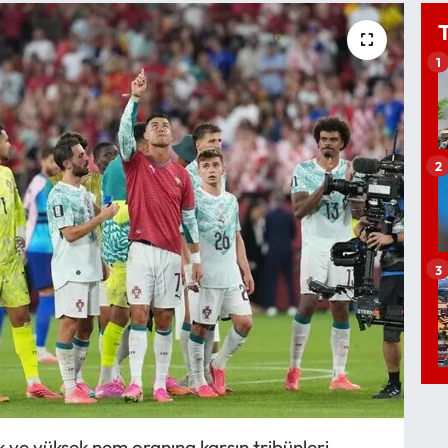
1
2
3
k ve yüksek nem oranına karşın tribünleri