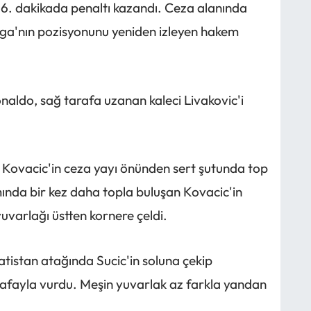
66. dakikada penaltı kazandı. Ceza alanında
iga'nın pozisyonunu yeniden izleyen hakem
.
onaldo, sağ tarafa uzanan kaleci Livakovic'i
. Kovacic'in ceza yayı önünden sert şutunda top
nda bir kez daha topla buluşan Kovacic'in
uvarlağı üstten kornere çeldi.
atistan atağında Sucic'in soluna çekip
kafayla vurdu. Meşin yuvarlak az farkla yandan