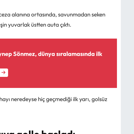
 ceza alanına ortasında, savunmadan seken
 yuvarlak üstten auta çıktı.
Zeynep Sönmez, dünya sıralamasında ilk
ahayı neredeyse hiç geçmediği ilk yarı, golsüz