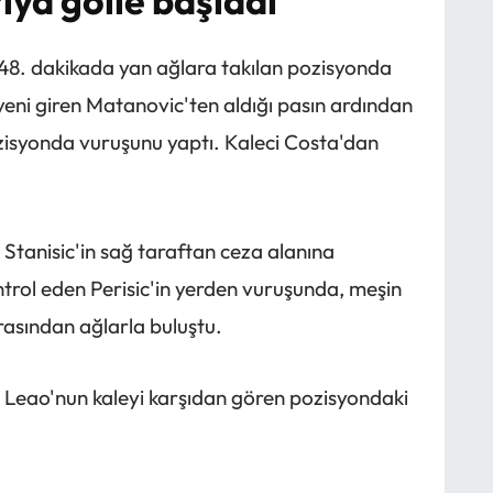
rıya golle başladı
n, 48. dakikada yan ağlara takılan pozisyonda
yeni giren Matanovic'ten aldığı pasın ardından
isyonda vuruşunu yaptı. Kaleci Costa'dan
 Stanisic'in sağ taraftan ceza alanına
rol eden Perisic'in yerden vuruşunda, meşin
rasından ağlarla buluştu.
 Leao'nun kaleyi karşıdan gören pozisyondaki