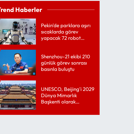
Trend Haberler
Pekin'de parklara aşırı
sıcaklarda görev
yapacak 72 robot
yerleştirildi
Shenzhou-21 ekibi 210
günlük görev sonrası
basınla buluştu
UNESCO, Beijing'i 2029
Dünya Mimarlık
Başkenti olarak
belirledi