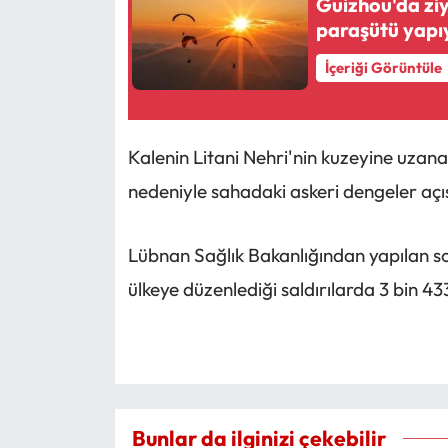
Guizhou'da zi
paraşütü yapı
İçeriği Görüntüle
Kalenin Litani Nehri'nin kuzeyine uzana
nedeniyle sahadaki askeri dengeler açı
Lübnan Sağlık Bakanlığından yapılan so
ülkeye düzenlediği saldırılarda 3 bin 433
Bunlar da ilginizi çekebilir