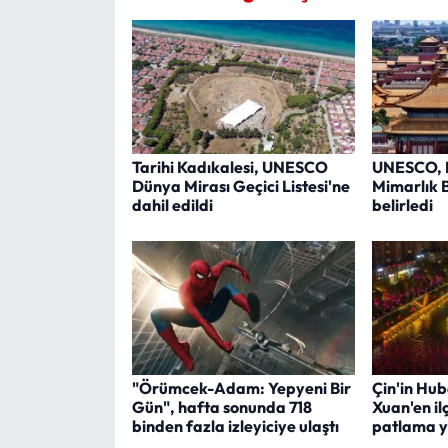
Tarihi Kadıkalesi, UNESCO
UNESCO, B
Dünya Mirası Geçici Listesi'ne
Mimarlık 
dahil edildi
belirledi
"Örümcek-Adam: Yepyeni Bir
Çin'in Hub
Gün", hafta sonunda 718
Xuan'en il
binden fazla izleyiciye ulaştı
patlama y