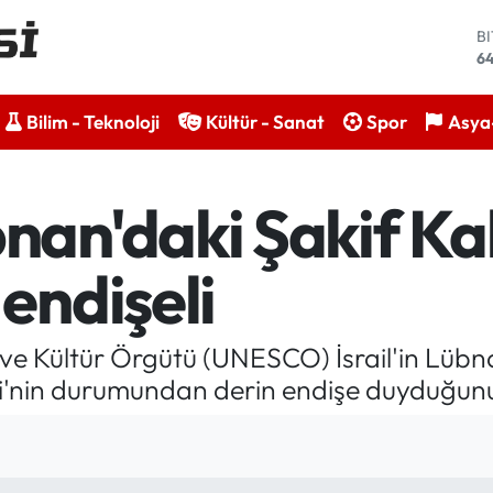
B
64
D
47
E
Bilim - Teknoloji
Kültür - Sanat
Spor
Asya-
55
S
6
G
n'daki Şakif Kal
65
B
13
endişeli
m ve Kültür Örgütü (UNESCO) İsrail'in Lübnan
si'nin durumundan derin endişe duyduğunu 