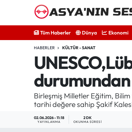
Tüm Haberler
Tüm Haberler
Dünya
Ekonomi
Dünya
HABERLER
KÜLTÜR - SANAT
Ekonomi
UNESCO,Lübna
Bilim - Teknoloji
durumundan 
Kültür - Sanat
Birleşmiş Milletler Eğitim, Bili
Spor
tarihi değere sahip Şakif Kale
Asya-Pasifik
02.06.2026 - 11:18
2 DK
YAYINLANMA
OKUNMA SÜRESI
Yazarlar