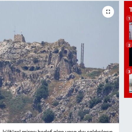
1
2
3
ültürel mirası hedef alan yasa dışı saldırıların