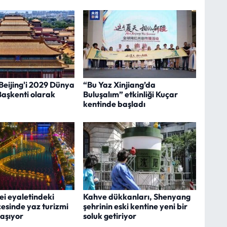
eijing'i 2029 Dünya
“Bu Yaz Xinjiang’da
Başkenti olarak
Buluşalım” etkinliği Kuçar
kentinde başladı
ei eyaletindeki
Kahve dükkanları, Shenyang
çesinde yaz turizmi
şehrinin eski kentine yeni bir
aşıyor
soluk getiriyor