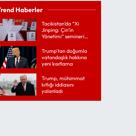
Trend Haberler
Tacikistan’da “Xi
Jinping: Çin’in
Yönetimi” semineri
düzenlendi
Trump'tan doğumla
vatandaşlık hakkına
yeni kısıtlama
Trump, mühimmat
kıtlığı iddiasını
yalanladı