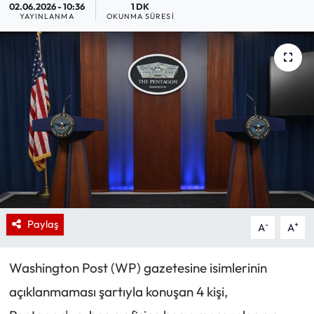
02.06.2026 - 10:36
1 DK
YAYINLANMA
OKUNMA SÜRESI
Paylaş
-
+
A
A
Washington Post (WP) gazetesine isimlerinin
açıklanmaması şartıyla konuşan 4 kişi,