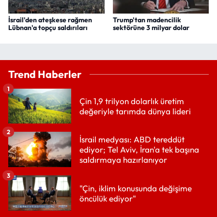
İsrail'den ateşkese rağmen
Trump'tan madencilik
Lübnan'a topçu saldırıları
sektörüne 3 milyar dolar
Trend Haberler
1
Çin 1,9 trilyon dolarlık üretim
değeriyle tarımda dünya lideri
2
İsrail medyası: ABD tereddüt
ediyor; Tel Aviv, İran'a tek başına
saldırmaya hazırlanıyor
3
"Çin, iklim konusunda değişime
öncülük ediyor"