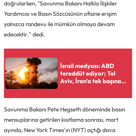
doğrularken, "Savunma Bakanı Halkla İlişkiler
Yardımcısı ve Basın Sözcüsünün ofisine erişim
yalnızca randevu ile mümkün olmaya devam
edecektir." dedi.
İsrail medyası: ABD
tereddüt ediyor; Tel
Aviv, İran'a tek başına
saldırmaya hazırlanıyor
Savunma Bakanı Pete Hegseth döneminde basın
mensuplarına getirilen kısıtlama sonrası, mart
ayında, New York Times'ın (NYT) açtığı dava