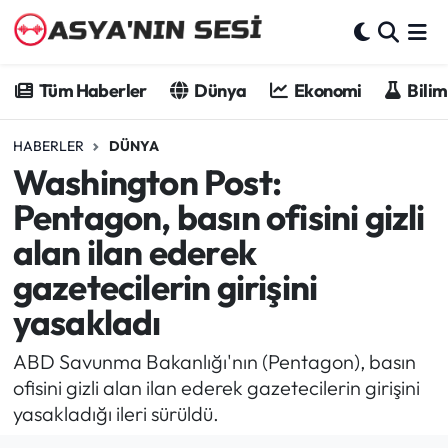
Tüm Haberler
Tüm Haberler
Dünya
Ekonomi
Bilim
Dünya
HABERLER
DÜNYA
Washington Post:
Ekonomi
Pentagon, basın ofisini gizli
Bilim - Teknoloji
alan ilan ederek
gazetecilerin girişini
Kültür - Sanat
yasakladı
Spor
ABD Savunma Bakanlığı'nın (Pentagon), basın
Asya-Pasifik
ofisini gizli alan ilan ederek gazetecilerin girişini
yasakladığı ileri sürüldü.
Yazarlar