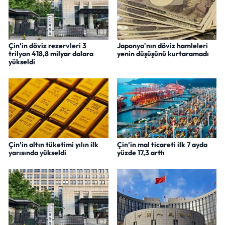
Çin’in döviz rezervleri 3
Japonya'nın döviz hamleleri
trilyon 418,8 milyar dolara
yenin düşüşünü kurtaramadı
yükseldi
Çin’in altın tüketimi yılın ilk
Çin’in mal ticareti ilk 7 ayda
yarısında yükseldi
yüzde 17,3 arttı