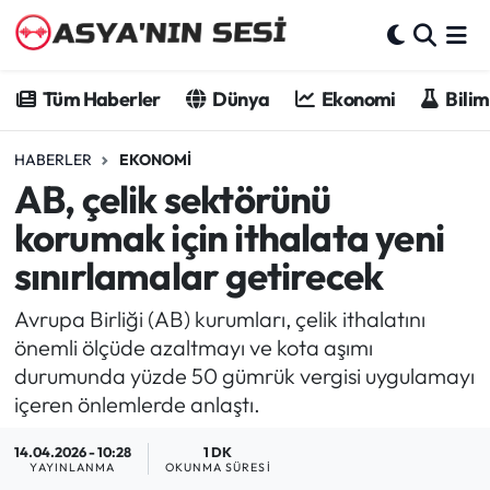
Tüm Haberler
Tüm Haberler
Dünya
Ekonomi
Bilim
Dünya
HABERLER
EKONOMI
AB, çelik sektörünü
Ekonomi
korumak için ithalata yeni
Bilim - Teknoloji
sınırlamalar getirecek
Kültür - Sanat
Avrupa Birliği (AB) kurumları, çelik ithalatını
önemli ölçüde azaltmayı ve kota aşımı
Spor
durumunda yüzde 50 gümrük vergisi uygulamayı
içeren önlemlerde anlaştı.
Asya-Pasifik
14.04.2026 - 10:28
1 DK
YAYINLANMA
OKUNMA SÜRESI
Yazarlar