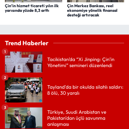
Çin’in hizmet ticareti yılın ilk
Çin Merkez Bankası, reel
yarısında yüzde 8,3 arttı
ekonomiye yönelik finansal
desteği artıracak
Trend Haberler
1
Tacikistan’da “Xi Jinping: Çin’in
Yönetimi” semineri düzenlendi
2
Tayland'da bir okulda silahlı saldırı:
8 ölü, 30 yaralı
3
Türkiye, Suudi Arabistan ve
Pakistan'dan üçlü savunma
anlaşması