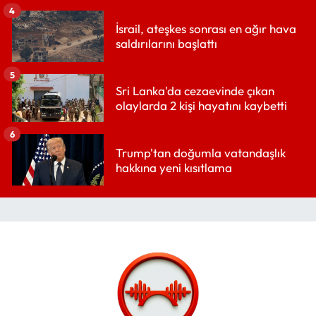
4
İsrail, ateşkes sonrası en ağır hava
saldırılarını başlattı
5
Sri Lanka'da cezaevinde çıkan
olaylarda 2 kişi hayatını kaybetti
6
Trump'tan doğumla vatandaşlık
hakkına yeni kısıtlama