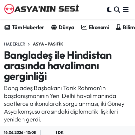
Tüm Haberler
Tüm Haberler
Dünya
Ekonomi
Bilim
Dünya
HABERLER
ASYA - PASIFIK
Bangladeş ile Hindistan
Ekonomi
arasında havalimanı
Bilim - Teknoloji
gerginliği
Kültür - Sanat
Bangladeş Başbakanı Tarık Rahman’ın
başdanışmanının Yeni Delhi havalimanında
Spor
saatlerce alıkonularak sorgulanması, iki Güney
Asya komşusu arasındaki diplomatik ilişkileri
Asya-Pasifik
yeniden gerdi.
Yazarlar
16.06.2026 - 10:08
1 DK