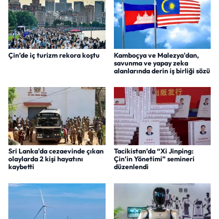
Çin’de iç turizm rekora koştu
Kamboçya ve Malezya'dan,
savunma ve yapay zeka
alanlarında derin iş birliği sözü
Sri Lanka'da cezaevinde çıkan
Tacikistan’da “Xi Jinping:
olaylarda 2 kişi hayatını
Çin’in Yönetimi” semineri
kaybetti
düzenlendi