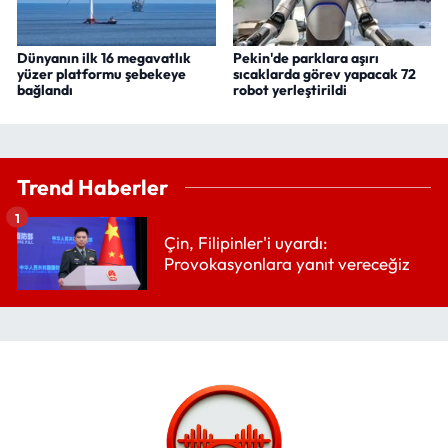
Dünyanın ilk 16 megavatlık
Pekin'de parklara aşırı
yüzer platformu şebekeye
sıcaklarda görev yapacak 72
bağlandı
robot yerleştirildi
Trend Haberler
1
Çin, Filipinler'i uyardı:
Provokasyonlara yanıt vereceğiz