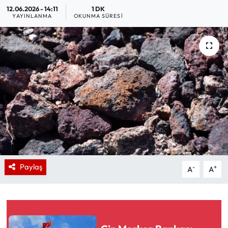
12.06.2026 - 14:11
1 DK
YAYINLANMA
OKUNMA SÜRESI
Paylaş
-
+
A
A