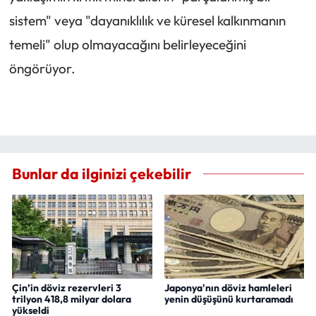
sistem" veya "dayanıklılık ve küresel kalkınmanın
temeli" olup olmayacağını belirleyeceğini
öngörüyor.
Bunlar da ilginizi çekebilir
Çin’in döviz rezervleri 3
Japonya'nın döviz hamleleri
trilyon 418,8 milyar dolara
yenin düşüşünü kurtaramadı
yükseldi