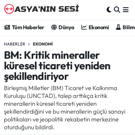
Tüm Haberler
Tüm Haberler
Dünya
Ekonomi
Bilim
Dünya
HABERLER
EKONOMI
BM: Kritik mineraller
Ekonomi
küresel ticareti yeniden
Bilim - Teknoloji
şekillendiriyor
Kültür - Sanat
Birleşmiş Milletler (BM) Ticaret ve Kalkınma
Kuruluşu (UNCTAD), talep arttıkça kritik
Spor
minerallerin küresel ticareti yeniden
şekillendirdiğini ve bu minerallerin güçlü sanayi
Asya-Pasifik
politikaları ve jeopolitik rekabetin merkezine
oturduğunu bildirdi.
Yazarlar