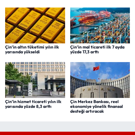
Çin’in altın tüketimi yılın ilk
Çin’in mal ticareti ilk 7 ayda
yarısında yükseldi
yüzde 17,3 arttı
Çin’in hizmet ticareti yılın ilk
Çin Merkez Bankası, reel
yarısında yüzde 8,3 arttı
ekonomiye yönelik finansal
desteği artıracak