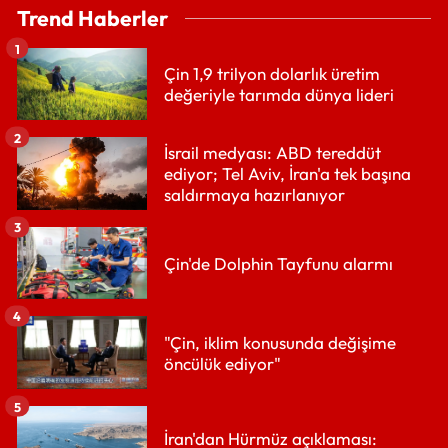
Trend Haberler
1
Çin 1,9 trilyon dolarlık üretim
değeriyle tarımda dünya lideri
2
İsrail medyası: ABD tereddüt
ediyor; Tel Aviv, İran'a tek başına
saldırmaya hazırlanıyor
3
Çin'de Dolphin Tayfunu alarmı
4
"Çin, iklim konusunda değişime
öncülük ediyor"
5
İran'dan Hürmüz açıklaması: