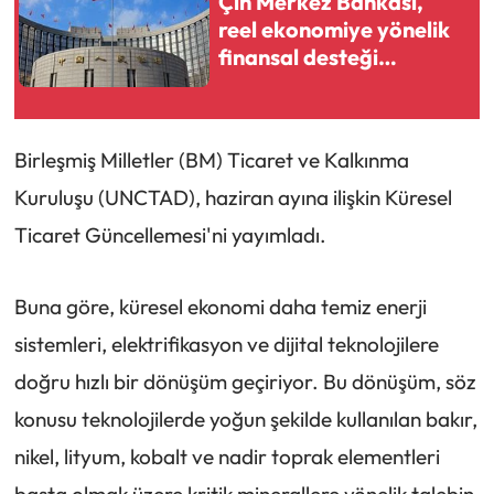
Çin Merkez Bankası,
reel ekonomiye yönelik
finansal desteği
artıracak
Birleşmiş Milletler (BM) Ticaret ve Kalkınma
Kuruluşu (UNCTAD), haziran ayına ilişkin Küresel
Ticaret Güncellemesi'ni yayımladı.
Buna göre, küresel ekonomi daha temiz enerji
sistemleri, elektrifikasyon ve dijital teknolojilere
doğru hızlı bir dönüşüm geçiriyor. Bu dönüşüm, söz
konusu teknolojilerde yoğun şekilde kullanılan bakır,
nikel, lityum, kobalt ve nadir toprak elementleri
başta olmak üzere kritik minerallere yönelik talebin