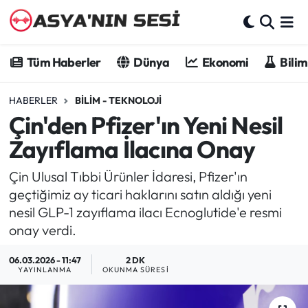
Tüm Haberler
Tüm Haberler
Dünya
Ekonomi
Bilim
Dünya
HABERLER
BILIM - TEKNOLOJI
Çin'den Pfizer'ın Yeni Nesil
Ekonomi
Zayıflama İlacına Onay
Bilim - Teknoloji
Çin Ulusal Tıbbi Ürünler İdaresi, Pfizer'ın
Kültür - Sanat
geçtiğimiz ay ticari haklarını satın aldığı yeni
nesil GLP-1 zayıflama ilacı Ecnoglutide'e resmi
Spor
onay verdi.
06.03.2026 - 11:47
2 DK
Asya-Pasifik
YAYINLANMA
OKUNMA SÜRESI
Yazarlar