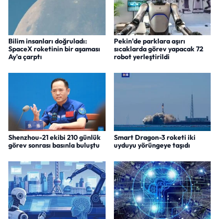
Bilim insanları doğruladı:
Pekin'de parklara aşırı
SpaceX roketinin bir aşaması
sıcaklarda görev yapacak 72
Ay'a çarptı
robot yerleştirildi
Shenzhou-21 ekibi 210 günlük
Smart Dragon-3 roketi iki
görev sonrası basınla buluştu
uyduyu yörüngeye taşıdı