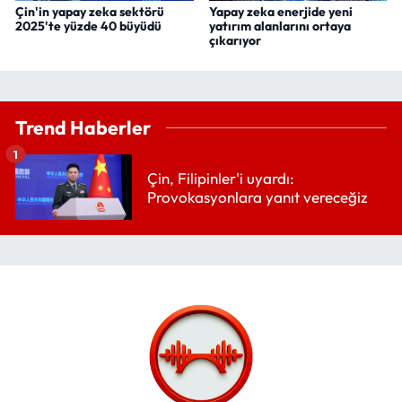
Çin'in yapay zeka sektörü
Yapay zeka enerjide yeni
2025'te yüzde 40 büyüdü
yatırım alanlarını ortaya
çıkarıyor
Trend Haberler
1
Çin, Filipinler'i uyardı:
Provokasyonlara yanıt vereceğiz