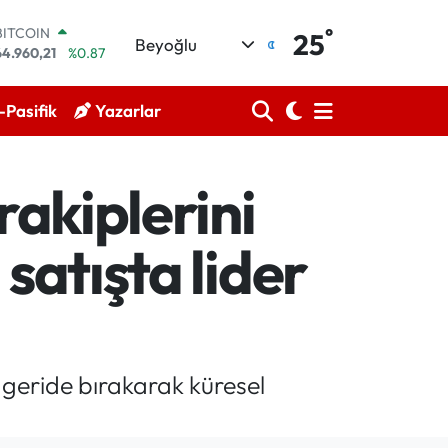
°
BITCOIN
25
Beyoğlu
64.960,21
%0.87
DOLAR
47,7436
%0.18
Pasifik
Yazarlar
EURO
55,2510
%0.32
STERLİN
64,4811
%0.38
rakiplerini
GRAM ALTIN
6648.99
%2.59
BİST100
satışta lider
13.773
%-19
ni geride bırakarak küresel