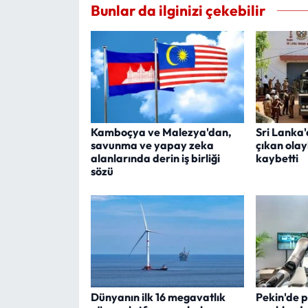
Bunlar da ilginizi çekebilir
Kamboçya ve Malezya'dan,
Sri Lanka
savunma ve yapay zeka
çıkan olay
alanlarında derin iş birliği
kaybetti
sözü
Dünyanın ilk 16 megavatlık
Pekin'de p