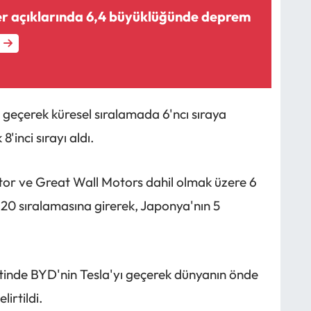
ler açıklarında 6,4 büyüklüğünde deprem
geçerek küresel sıralamada 6'ncı sıraya
'inci sırayı aldı.
r ve Great Wall Motors dahil olmak üzere 6
lk 20 sıralamasına girerek, Japonya'nın 5
ntinde BYD'nin Tesla'yı geçerek dünyanın önde
lirtildi.