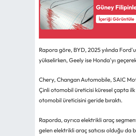
Güney Filipin
İçeriği Görüntüle
Rapora göre, BYD, 2025 yılında Ford'u 
yükselirken, Geely ise Honda'yı geçerek 8
Chery, Changan Automobile, SAIC Moto
Çinli otomobil üreticisi küresel çapta i
otomobil üreticisini geride bıraktı.
Raporda, ayrıca elektrikli araç segme
gelen elektrikli araç satıcısı olduğu da be