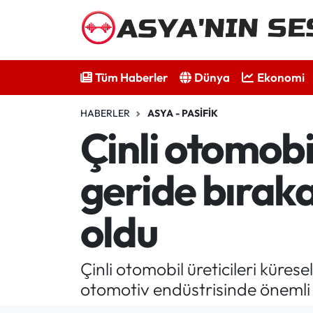
Tüm Haberler
Tüm Haberler
Dünya
Ekonomi
Dünya
HABERLER
ASYA - PASIFIK
Ekonomi
Çinli otomobil
Bilim - Teknoloji
geride bırakar
Kültür - Sanat
oldu
Spor
Çinli otomobil üreticileri küres
Asya-Pasifik
otomotiv endüstrisinde önemli 
Yazarlar