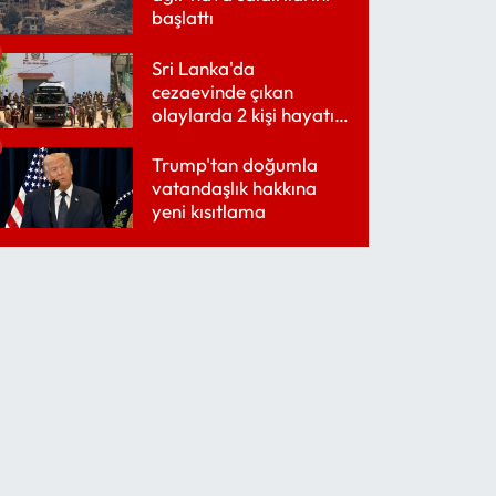
başlattı
Sri Lanka'da
cezaevinde çıkan
olaylarda 2 kişi hayatını
kaybetti
Trump'tan doğumla
vatandaşlık hakkına
yeni kısıtlama