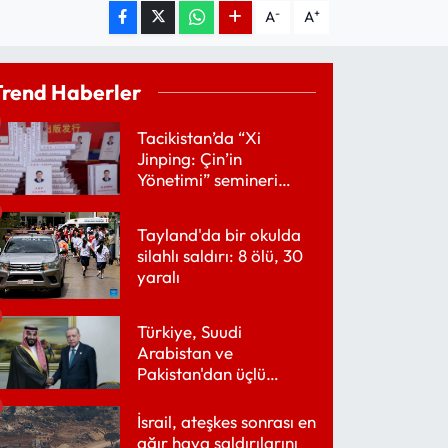
-
+
A
A
Trend Haberler
Tacikistan’da “Xi
Jinping: Çin’in
Yönetimi” semineri
düzenlendi
Tayland'da bir okulda
silahlı saldırı: 8 ölü, 30
yaralı
Türkiye, Suudi
Arabistan ve
Pakistan'dan üçlü
savunma anlaşması
İsrail, ateşkes sonrası en
ağır hava saldırılarını