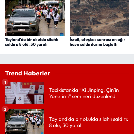
Tayland'da bir okulda silahlı
İsrail, ateşkes sonrası en ağır
saldırı: 8 ölü, 30 yaralı
hava saldırılarını başlattı
Trend Haberler
1
Tacikistan’da “Xi Jinping: Çin’in
Yönetimi” semineri düzenlendi
2
Tayland'da bir okulda silahlı saldırı:
8 ölü, 30 yaralı