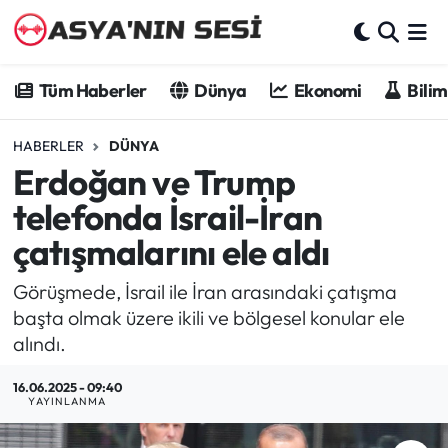
Tüm Haberler
Tüm Haberler
Dünya
Ekonomi
Bilim
Dünya
HABERLER
DÜNYA
Erdoğan ve Trump
Ekonomi
telefonda İsrail-İran
Bilim - Teknoloji
çatışmalarını ele aldı
Kültür - Sanat
Görüşmede, İsrail ile İran arasındaki çatışma
başta olmak üzere ikili ve bölgesel konular ele
Spor
alındı.
Asya-Pasifik
16.06.2025 - 09:40
YAYINLANMA
Yazarlar