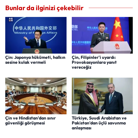
Bunlar da ilginizi çekebilir
Çin: Japonya hükümeti, halkın
Çin, Filipinler'i uyardı:
sesine kulak vermeli
Provokasyonlara yanıt
vereceğiz
Çin ve Hindistan'dan sınır
Türkiye, Suudi Arabistan ve
güvenliği görüşmesi
Pakistan'dan üçlü savunma
anlaşması