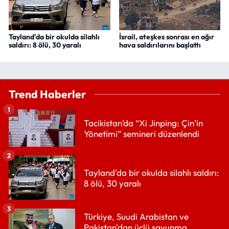
Tayland'da bir okulda silahlı
İsrail, ateşkes sonrası en ağır
saldırı: 8 ölü, 30 yaralı
hava saldırılarını başlattı
Trend Haberler
1
Tacikistan’da “Xi Jinping: Çin’in
Yönetimi” semineri düzenlendi
2
Tayland'da bir okulda silahlı saldırı:
8 ölü, 30 yaralı
3
Türkiye, Suudi Arabistan ve
Pakistan'dan üçlü savunma