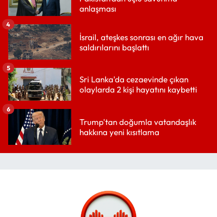
anlaşması
4
İsrail, ateşkes sonrası en ağır hava
saldırılarını başlattı
5
Sri Lanka'da cezaevinde çıkan
olaylarda 2 kişi hayatını kaybetti
6
Trump'tan doğumla vatandaşlık
hakkına yeni kısıtlama