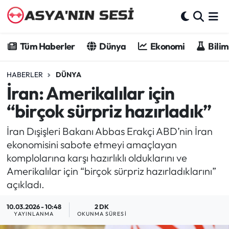
Tüm Haberler
Tüm Haberler
Dünya
Ekonomi
Bilim
Dünya
HABERLER
DÜNYA
İran: Amerikalılar için
Ekonomi
“birçok sürpriz hazırladık”
Bilim - Teknoloji
İran Dışişleri Bakanı Abbas Erakçi ABD’nin İran
Kültür - Sanat
ekonomisini sabote etmeyi amaçlayan
komplolarına karşı hazırlıklı olduklarını ve
Spor
Amerikalılar için “birçok sürpriz hazırladıklarını”
açıkladı.
Asya-Pasifik
10.03.2026 - 10:48
2 DK
YAYINLANMA
OKUNMA SÜRESI
Yazarlar