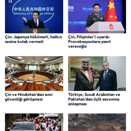
Çin: Japonya hükümeti, halkın
Çin, Filipinler'i uyardı:
sesine kulak vermeli
Provokasyonlara yanıt
vereceğiz
Çin ve Hindistan'dan sınır
Türkiye, Suudi Arabistan ve
güvenliği görüşmesi
Pakistan'dan üçlü savunma
anlaşması