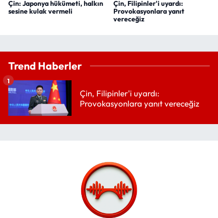
Çin: Japonya hükümeti, halkın
Çin, Filipinler'i uyardı:
sesine kulak vermeli
Provokasyonlara yanıt
vereceğiz
Trend Haberler
1
Çin, Filipinler'i uyardı:
Provokasyonlara yanıt vereceğiz