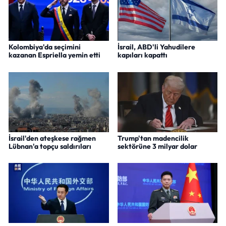
Kolombiya'da seçimini
İsrail, ABD'li Yahudilere
kazanan Espriella yemin etti
kapıları kapattı
İsrail'den ateşkese rağmen
Trump'tan madencilik
Lübnan'a topçu saldırıları
sektörüne 3 milyar dolar