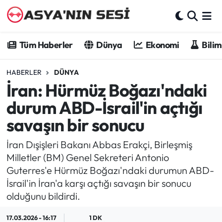
Tüm Haberler
Tüm Haberler
Dünya
Ekonomi
Bilim
Dünya
HABERLER
DÜNYA
İran: Hürmüz Boğazı'ndaki
Ekonomi
durum ABD-İsrail'in açtığı
Bilim - Teknoloji
savaşın bir sonucu
Kültür - Sanat
İran Dışişleri Bakanı Abbas Erakçi, Birleşmiş
Milletler (BM) Genel Sekreteri Antonio
Spor
Guterres'e Hürmüz Boğazı'ndaki durumun ABD-
İsrail'in İran'a karşı açtığı savaşın bir sonucu
Asya-Pasifik
olduğunu bildirdi.
Yazarlar
17.03.2026 - 16:17
1 DK