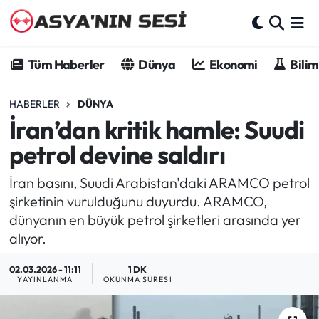
Tüm Haberler
Tüm Haberler
Dünya
Ekonomi
Bilim
Dünya
HABERLER
DÜNYA
İran’dan kritik hamle: Suudi
Ekonomi
petrol devine saldırı
Bilim - Teknoloji
İran basını, Suudi Arabistan'daki ARAMCO petrol
Kültür - Sanat
şirketinin vurulduğunu duyurdu. ARAMCO,
dünyanın en büyük petrol şirketleri arasında yer
Spor
alıyor.
02.03.2026 - 11:11
1 DK
Asya-Pasifik
YAYINLANMA
OKUNMA SÜRESI
Yazarlar