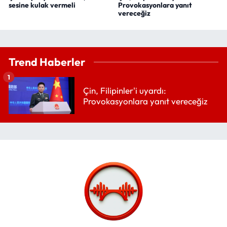
sesine kulak vermeli
Provokasyonlara yanıt
vereceğiz
Trend Haberler
1
Çin, Filipinler'i uyardı:
Provokasyonlara yanıt vereceğiz