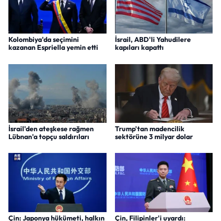
Kolombiya'da seçimini
İsrail, ABD'li Yahudilere
kazanan Espriella yemin etti
kapıları kapattı
İsrail'den ateşkese rağmen
Trump'tan madencilik
Lübnan'a topçu saldırıları
sektörüne 3 milyar dolar
Çin: Japonya hükümeti, halkın
Çin, Filipinler'i uyardı: