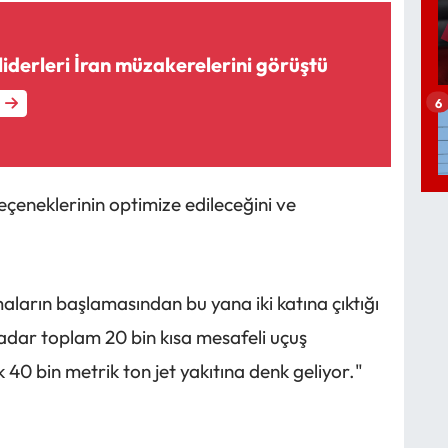
iderleri İran müzakerelerini görüştü
6
çeneklerinin optimize edileceğini ve
maların başlamasından bu yana iki katına çıktığı
adar toplam 20 bin kısa mesafeli uçuş
40 bin metrik ton jet yakıtına denk geliyor."