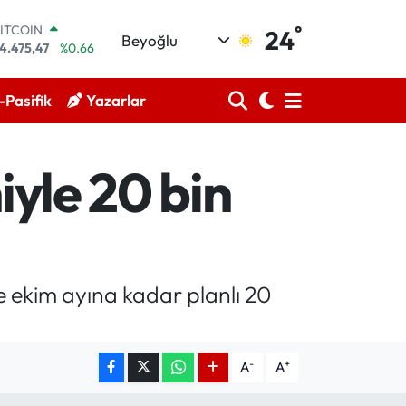
°
ITCOIN
24
Beyoğlu
4.475,47
%0.66
DOLAR
7,5971
%0.05
Pasifik
Yazarlar
EURO
5,1336
%0.18
TERLİN
4,2534
%0.22
iyle 20 bin
RAM ALTIN
527.85
%0.54
İST100
3.703
%0
le ekim ayına kadar planlı 20
-
+
A
A