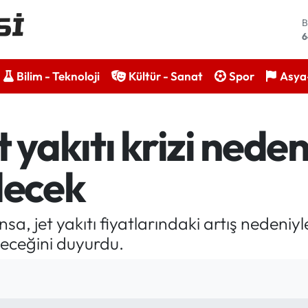
B
6
4
Bilim - Teknoloji
Kültür - Sanat
Spor
Asya-
5
S
6
 yakıtı krizi neden
G
6
B
decek
1
sa, jet yakıtı fiyatlarındaki artış nedeniy
deceğini duyurdu.