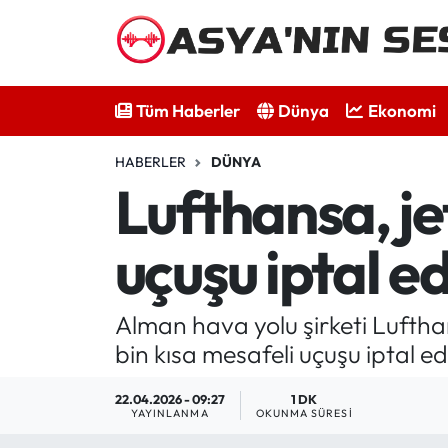
Tüm Haberler
Tüm Haberler
Dünya
Ekonomi
Dünya
HABERLER
DÜNYA
Ekonomi
Lufthansa, jet
Bilim - Teknoloji
uçuşu iptal e
Kültür - Sanat
Alman hava yolu şirketi Lufthan
Spor
bin kısa mesafeli uçuşu iptal e
Asya-Pasifik
22.04.2026 - 09:27
1 DK
YAYINLANMA
OKUNMA SÜRESI
Yazarlar