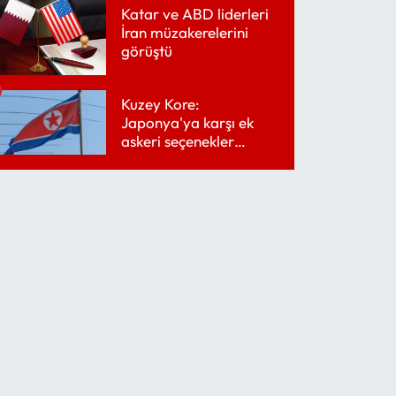
Katar ve ABD liderleri
İran müzakerelerini
görüştü
Kuzey Kore:
Japonya'ya karşı ek
askeri seçenekler
değerlendiriliyor