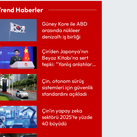
Trend Haberler
Güney Kore ile ABD
arasında nükleer
denizaltı iş birliği
Çin'den Japonya'nın
Beyaz Kitabı'na sert
tepki: "Yanlış anlatılarla
dolu"
Çin, otonom sürüş
sistemleri için güvenlik
standardını açıkladı
Çin'in yapay zeka
sektörü 2025'te yüzde
40 büyüdü