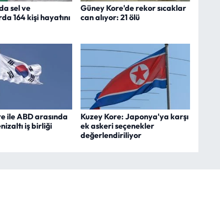
da sel ve
Güney Kore'de rekor sıcaklar
da 164 kişi hayatını
can alıyor: 21 ölü
e ile ABD arasında
Kuzey Kore: Japonya'ya karşı
izaltı iş birliği
ek askeri seçenekler
değerlendiriliyor