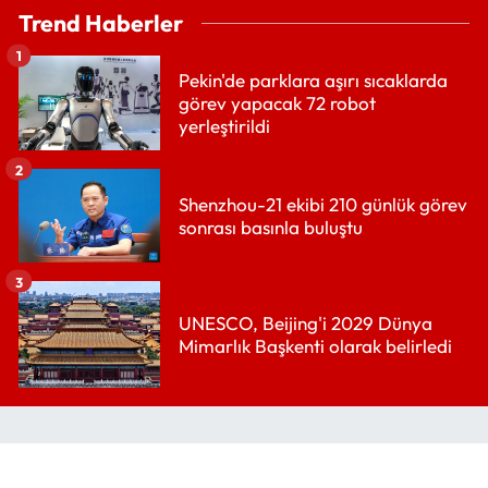
Trend Haberler
1
Pekin'de parklara aşırı sıcaklarda
görev yapacak 72 robot
yerleştirildi
2
Shenzhou-21 ekibi 210 günlük görev
sonrası basınla buluştu
3
UNESCO, Beijing'i 2029 Dünya
Mimarlık Başkenti olarak belirledi