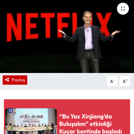
Paylaş
-
+
A
A
“Bu Yaz Xinjiang’da
Buluşalım” etkinliği
Kuçar kentinde başladı