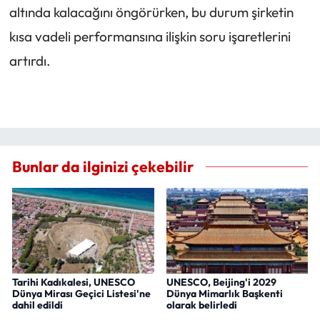
altında kalacağını öngörürken, bu durum şirketin
kısa vadeli performansına ilişkin soru işaretlerini
artırdı.
Bunlar da ilginizi çekebilir
Tarihi Kadıkalesi, UNESCO
UNESCO, Beijing'i 2029
Dünya Mirası Geçici Listesi'ne
Dünya Mimarlık Başkenti
dahil edildi
olarak belirledi