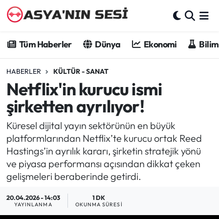
Tüm Haberler
Tüm Haberler
Dünya
Ekonomi
Bilim
Dünya
HABERLER
KÜLTÜR - SANAT
Netflix'in kurucu ismi
Ekonomi
şirketten ayrılıyor!
Bilim - Teknoloji
Küresel dijital yayın sektörünün en büyük
Kültür - Sanat
platformlarından Netflix’te kurucu ortak Reed
Hastings’in ayrılık kararı, şirketin stratejik yönü
Spor
ve piyasa performansı açısından dikkat çeken
gelişmeleri beraberinde getirdi.
Asya-Pasifik
20.04.2026 - 14:03
1 DK
YAYINLANMA
OKUNMA SÜRESI
Yazarlar