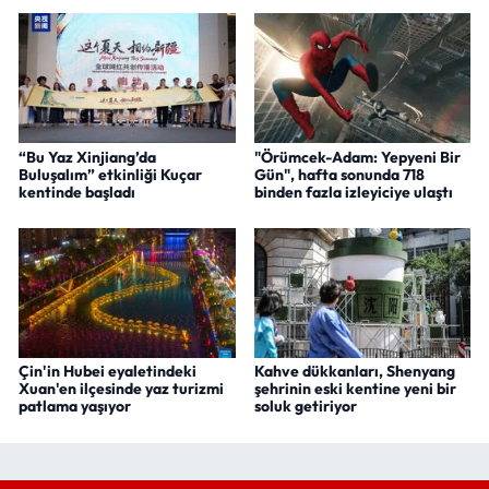
“Bu Yaz Xinjiang’da
"Örümcek-Adam: Yepyeni Bir
Buluşalım” etkinliği Kuçar
Gün", hafta sonunda 718
kentinde başladı
binden fazla izleyiciye ulaştı
Çin'in Hubei eyaletindeki
Kahve dükkanları, Shenyang
Xuan'en ilçesinde yaz turizmi
şehrinin eski kentine yeni bir
patlama yaşıyor
soluk getiriyor