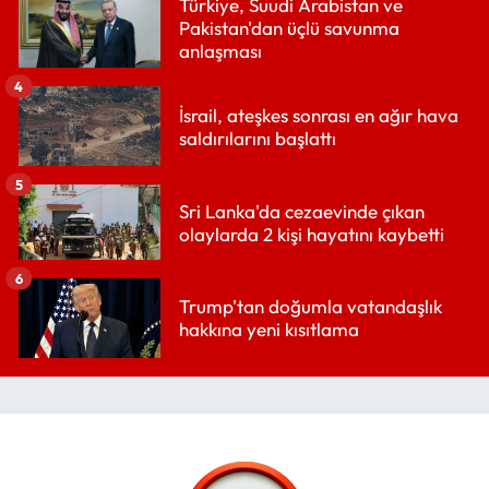
Türkiye, Suudi Arabistan ve
Pakistan'dan üçlü savunma
anlaşması
4
İsrail, ateşkes sonrası en ağır hava
saldırılarını başlattı
5
Sri Lanka'da cezaevinde çıkan
olaylarda 2 kişi hayatını kaybetti
6
Trump'tan doğumla vatandaşlık
hakkına yeni kısıtlama