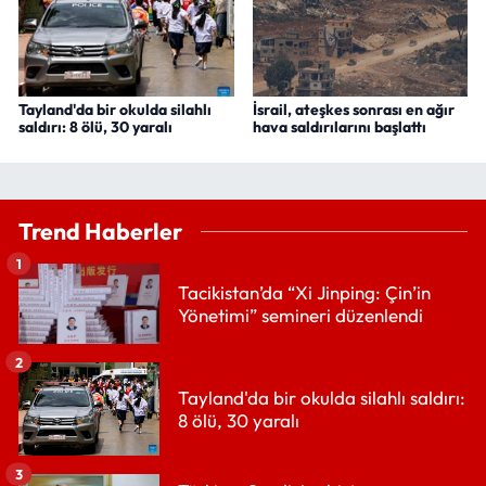
Tayland'da bir okulda silahlı
İsrail, ateşkes sonrası en ağır
saldırı: 8 ölü, 30 yaralı
hava saldırılarını başlattı
Trend Haberler
1
Tacikistan’da “Xi Jinping: Çin’in
Yönetimi” semineri düzenlendi
2
Tayland'da bir okulda silahlı saldırı:
8 ölü, 30 yaralı
3