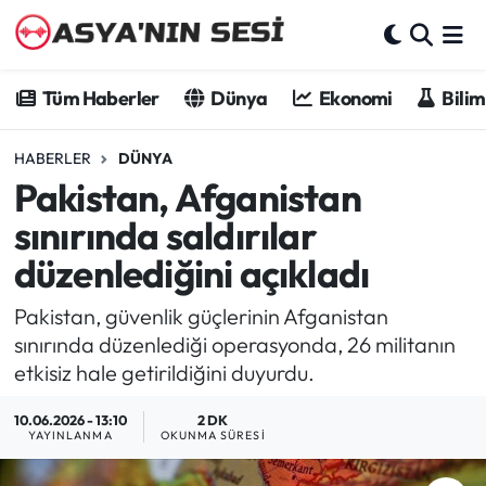
Tüm Haberler
Tüm Haberler
Dünya
Ekonomi
Bilim
Dünya
HABERLER
DÜNYA
Pakistan, Afganistan
Ekonomi
sınırında saldırılar
Bilim - Teknoloji
düzenlediğini açıkladı
Kültür - Sanat
Pakistan, güvenlik güçlerinin Afganistan
sınırında düzenlediği operasyonda, 26 militanın
Spor
etkisiz hale getirildiğini duyurdu.
Asya-Pasifik
10.06.2026 - 13:10
2 DK
YAYINLANMA
OKUNMA SÜRESI
Yazarlar