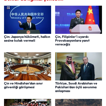
Çin: Japonya hükümeti, halkın
Çin, Filipinler'i uyardı:
sesine kulak vermeli
Provokasyonlara yanıt
vereceğiz
Çin ve Hindistan'dan sınır
Türkiye, Suudi Arabistan ve
güvenliği görüşmesi
Pakistan'dan üçlü savunma
anlaşması