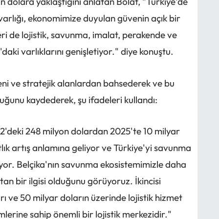
on dolara yaklaştığını anlatan Bolat, "Türkiye'de
 varlığı, ekonomimize duyulan güvenin açık bir
leri de lojistik, savunma, imalat, perakende ve
a'daki varlıklarını genişletiyor." diye konuştu.
 yeni ve stratejik alanlardan bahsederek ve bu
uğunu kaydederek, şu ifadeleri kullandı:
2'deki 248 milyon dolardan 2025'te 10 milyar
atlık artış anlamına geliyor ve Türkiye'yi savunma
iriyor. Belçika'nın savunma ekosistemimizle daha
n bir ilgisi olduğunu görüyoruz. İkincisi
arı ve 50 milyar doların üzerinde lojistik hizmet
mlerine sahip önemli bir lojistik merkezidir."