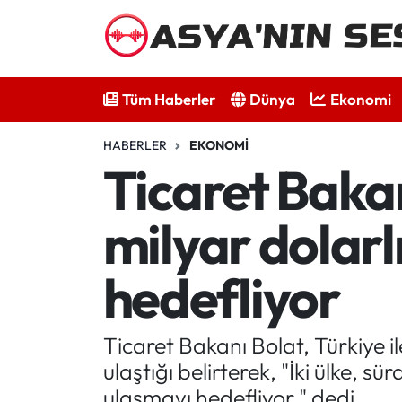
Tüm Haberler
Tüm Haberler
Dünya
Ekonomi
Dünya
HABERLER
EKONOMI
Ekonomi
Ticaret Bakanı
Bilim - Teknoloji
milyar dolarl
Kültür - Sanat
hedefliyor
Spor
Ticaret Bakanı Bolat, Türkiye il
Asya-Pasifik
ulaştığı belirterek, "İki ülke, sü
Yazarlar
ulaşmayı hedefliyor." dedi.