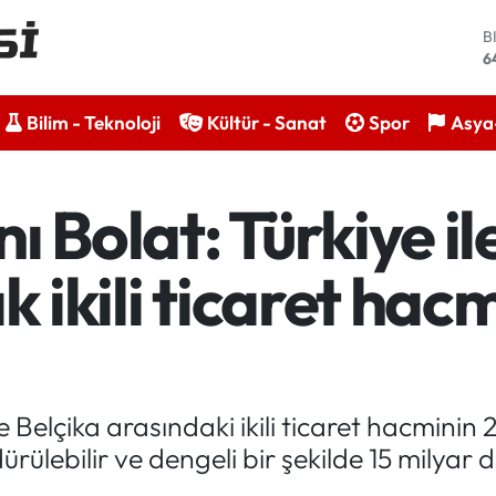
D
4
E
5
Bilim - Teknoloji
Kültür - Sanat
Spor
Asya-
S
6
G
6
 Bolat: Türkiye il
B
1
B
ık ikili ticaret ha
6
e Belçika arasındaki ikili ticaret hacminin 
rdürülebilir ve dengeli bir şekilde 15 milyar d