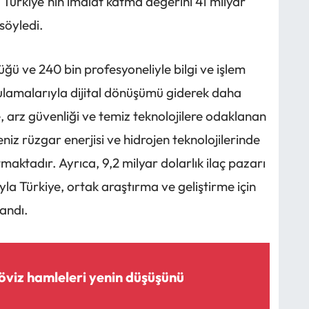
, Türkiye'nin imalat katma değerini 41 milyar
söyledi.
üğü ve 240 bin profesyoneliyle bilgi ve işlem
ygulamalarıyla dijital dönüşümü giderek daha
 arz güvenliği ve temiz teknolojilere odaklanan
deniz rüzgar enerjisi ve hidrojen teknolojilerinde
atmaktadır. Ayrıca, 9,2 milyar dolarlık ilaç pazarı
yla Türkiye, ortak araştırma ve geliştirme için
landı.
öviz hamleleri yenin düşüşünü