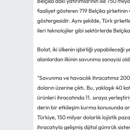
Belçika'daki yatırımlarının ise 750 mily
faaliyet gösteren 719 Belçika şirketinin
göstergesidir. Aynı şekilde, Türk şirket
ileri teknolojiler gibi sektörlerde Belçik
Bolat, iki ülkenin işbirliği yapabileceği
alanlardan ilkinin savunma sanayisi old
"Savunma ve havacılık ihracatımız 200
doların üzerine çıktı. Bu, yaklaşık 40 k
ürünleri ihracatında 11. sıraya yerleşt
derin bir etkileşim kurma konusunda arta
Türkiye, 150 milyar dolarlık lojistik paz
ihracatıyla gelişmiş dijital gümrük siste