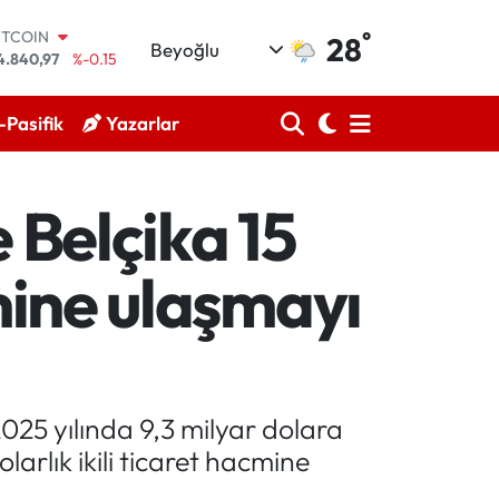
°
OLAR
28
Beyoğlu
7,7436
%0.18
URO
5,2510
%0.32
Pasifik
Yazarlar
TERLİN
4,4811
%0.38
RAM ALTIN
660.55
%0
e Belçika 15
İST100
3.779
%-14
ITCOIN
cmine ulaşmayı
4.840,97
%-0.15
2025 yılında 9,3 milyar dolara
olarlık ikili ticaret hacmine