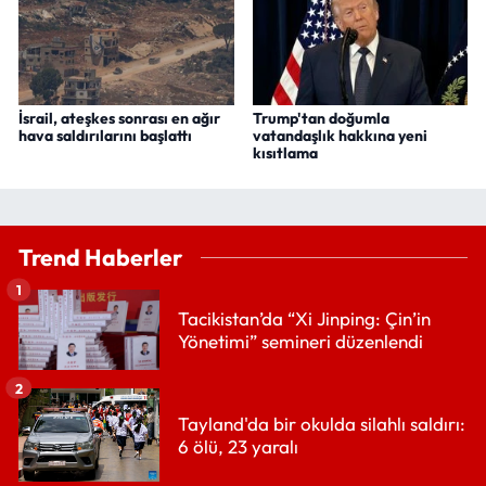
İsrail, ateşkes sonrası en ağır
Trump'tan doğumla
hava saldırılarını başlattı
vatandaşlık hakkına yeni
kısıtlama
Trend Haberler
1
Tacikistan’da “Xi Jinping: Çin’in
Yönetimi” semineri düzenlendi
2
Tayland'da bir okulda silahlı saldırı:
6 ölü, 23 yaralı