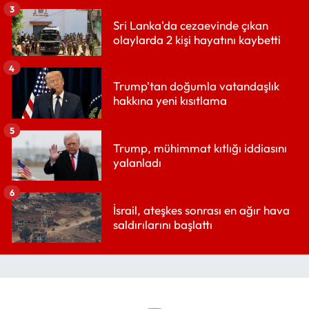
3
Sri Lanka'da cezaevinde çıkan
olaylarda 2 kişi hayatını kaybetti
4
Trump'tan doğumla vatandaşlık
hakkına yeni kısıtlama
5
Trump, mühimmat kıtlığı iddiasını
yalanladı
6
İsrail, ateşkes sonrası en ağır hava
saldırılarını başlattı