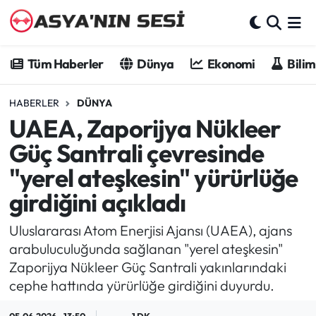
Tüm Haberler
Tüm Haberler
Dünya
Ekonomi
Bilim
Dünya
HABERLER
DÜNYA
UAEA, Zaporijya Nükleer
Ekonomi
Güç Santrali çevresinde
Bilim - Teknoloji
"yerel ateşkesin" yürürlüğe
girdiğini açıkladı
Kültür - Sanat
Uluslararası Atom Enerjisi Ajansı (UAEA), ajans
Spor
arabuluculuğunda sağlanan "yerel ateşkesin"
Zaporijya Nükleer Güç Santrali yakınlarındaki
Asya-Pasifik
cephe hattında yürürlüğe girdiğini duyurdu.
Yazarlar