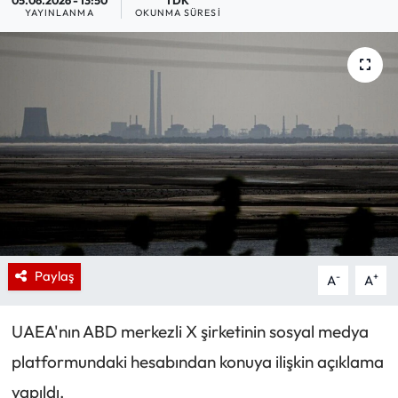
05.06.2026 - 13:50
1 DK
YAYINLANMA
OKUNMA SÜRESI
Paylaş
-
+
A
A
UAEA'nın ABD merkezli X şirketinin sosyal medya
platformundaki hesabından konuya ilişkin açıklama
yapıldı.