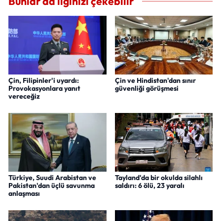
Bunlar da ilginizi çekebilir
Çin, Filipinler'i uyardı:
Çin ve Hindistan'dan sınır
Provokasyonlara yanıt
güvenliği görüşmesi
vereceğiz
Türkiye, Suudi Arabistan ve
Tayland'da bir okulda silahlı
Pakistan'dan üçlü savunma
saldırı: 6 ölü, 23 yaralı
anlaşması