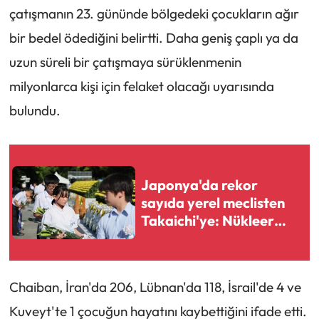
çatışmanın 23. gününde bölgedeki çocukların ağır
bir bedel ödediğini belirtti. Daha geniş çaplı ya da
uzun süreli bir çatışmaya sürüklenmenin
milyonlarca kişi için felaket olacağı uyarısında
bulundu.
Japonya'da rekor
sayıda yerel meclisten
Takaichi'ye: Nükleer
karşıtı ilkeler korunsun
Chaiban, İran'da 206, Lübnan'da 118, İsrail'de 4 ve
Kuveyt'te 1 çocuğun hayatını kaybettiğini ifade etti.