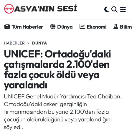
Tüm Haberler
Tüm Haberler
Dünya
Ekonomi
Bilim
Dünya
HABERLER
DÜNYA
UNICEF: Ortadoğu'daki
Ekonomi
çatışmalarda 2.100'den
Bilim - Teknoloji
fazla çocuk öldü veya
yaralandı
Kültür - Sanat
UNICEF Genel Müdür Yardımcısı Ted Chaiban,
Spor
Ortadoğu'daki askeri gerginliğin
tırmanmasından bu yana 2.100'den fazla
Asya-Pasifik
çocuğun öldürüldüğünü veya yaralandığını
söyledi.
Yazarlar