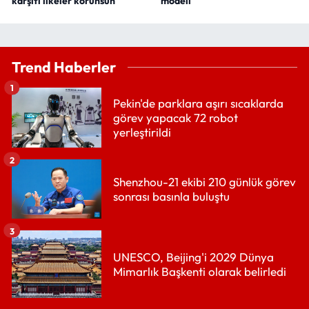
karşıtı ilkeler korunsun
modeli
Trend Haberler
1
Pekin'de parklara aşırı sıcaklarda
görev yapacak 72 robot
yerleştirildi
2
Shenzhou-21 ekibi 210 günlük görev
sonrası basınla buluştu
3
UNESCO, Beijing'i 2029 Dünya
Mimarlık Başkenti olarak belirledi