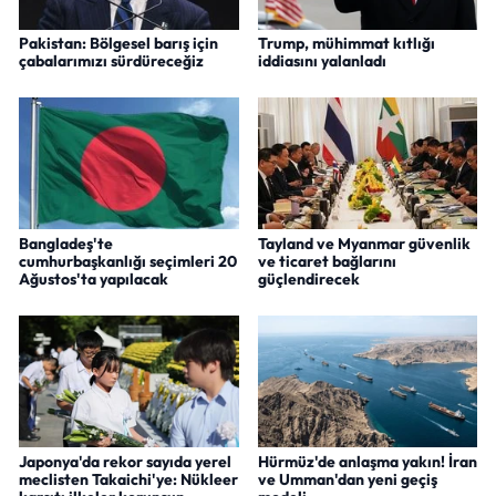
Pakistan: Bölgesel barış için
Trump, mühimmat kıtlığı
çabalarımızı sürdüreceğiz
iddiasını yalanladı
Bangladeş'te
Tayland ve Myanmar güvenlik
cumhurbaşkanlığı seçimleri 20
ve ticaret bağlarını
Ağustos'ta yapılacak
güçlendirecek
Japonya'da rekor sayıda yerel
Hürmüz'de anlaşma yakın! İran
meclisten Takaichi'ye: Nükleer
ve Umman'dan yeni geçiş