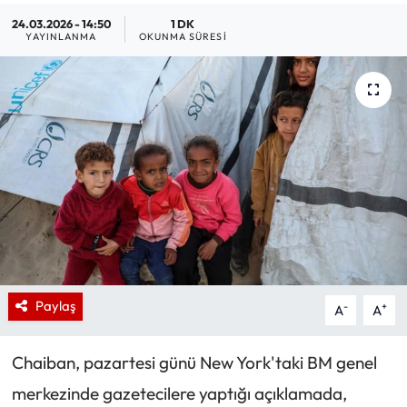
24.03.2026 - 14:50
1 DK
YAYINLANMA
OKUNMA SÜRESI
Paylaş
-
+
A
A
Chaiban, pazartesi günü New York'taki BM genel
merkezinde gazetecilere yaptığı açıklamada,