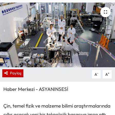
Paylaş
-
+
A
A
Haber Merkezi - ASYANINSESİ
Çin, temel fizik ve malzeme bilimi araştırmalarında
çığır açacak yeni bir teknolojik başarıya imza attı.