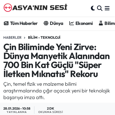
Tüm Haberler
Tüm Haberler
Dünya
Ekonomi
Bilim
Dünya
HABERLER
BILIM - TEKNOLOJI
Çin Biliminde Yeni Zirve:
Ekonomi
Dünya Manyetik Alanından
Bilim - Teknoloji
700 Bin Kat Güçlü "Süper
İletken Mıknatıs" Rekoru
Kültür - Sanat
Çin, temel fizik ve malzeme bilimi
Spor
araştırmalarında çığır açacak yeni bir teknolojik
başarıya imza attı.
Asya-Pasifik
28.01.2026 - 10:58
2 DK
Yazarlar
YAYINLANMA
OKUNMA SÜRESI