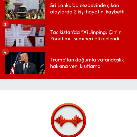
Sri Lanka'da cezaevinde çıkan
olaylarda 2 kişi hayatını kaybetti
3
Tacikistan’da “Xi Jinping: Çin’in
Yönetimi” semineri düzenlendi
4
Trump'tan doğumla vatandaşlık
hakkına yeni kısıtlama