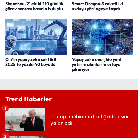
Shenzhou-21 ekibi 210 günlük
Smart Dragon-3 roketi iki
görev sonrası basınla buluştu
uyduyu yörüngeye taşıdı
Çin'in yapay zeka sektörü
Yapay zeka enerjide yeni
2025'te yüzde 40 büyüdü
yatırım alanlarını ortaya
çıkarıyor
Trend Haberler
1
Trump, mühimmat kıtlığı iddiasını
yalanladı
2