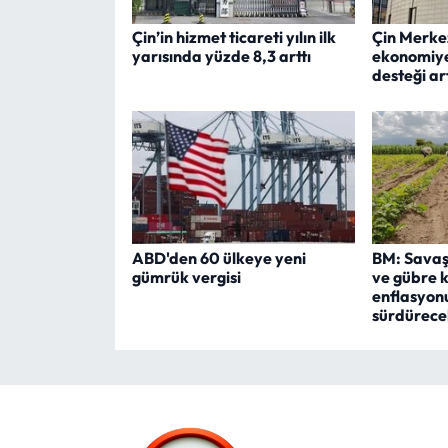
Çin’in hizmet ticareti yılın ilk
Çin Merkez
yarısında yüzde 8,3 arttı
ekonomiye
desteği ar
ABD'den 60 ülkeye yeni
BM: Savaşı
gümrük vergisi
ve gübre k
enflasyon
sürdürece