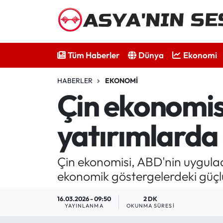
Tüm Haberler
Tüm Haberler
Dünya
Ekonomi
Dünya
HABERLER
EKONOMI
Ekonomi
Çin ekonomisi
Bilim - Teknoloji
yatırımlarda 
Kültür - Sanat
Çin ekonomisi, ABD'nin uyguladığ
Spor
ekonomik göstergelerdeki güçl
Asya-Pasifik
16.03.2026 - 09:50
2 DK
YAYINLANMA
OKUNMA SÜRESI
Yazarlar