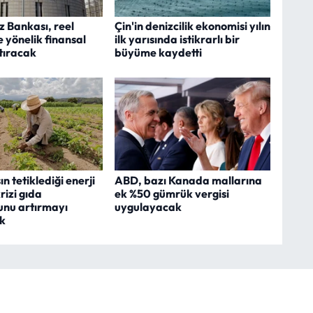
 Bankası, reel
Çin'in denizcilik ekonomisi yılın
 yönelik finansal
ilk yarısında istikrarlı bir
tıracak
büyüme kaydetti
n tetiklediği enerji
ABD, bazı Kanada mallarına
rizi gıda
ek %50 gümrük vergisi
unu artırmayı
uygulayacak
k