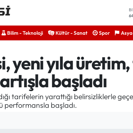
B
6
D
4
E
Bilim - Teknoloji
Kültür - Sanat
Spor
Asya-
5
S
6
, yeni yıla üretim,
G
6
B
artışla başladı
13
ı tarifelerin yarattığı belirsizliklerle geç
ü performansla başladı.