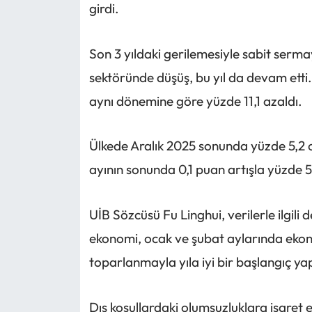
girdi.
Son 3 yıldaki gerilemesiyle sabit serma
sektöründe düşüş, bu yıl da devam etti. 
aynı dönemine göre yüzde 11,1 azaldı.
Ülkede Aralık 2025 sonunda yüzde 5,2 olan 
ayının sonunda 0,1 puan artışla yüzde 5
UİB Sözcüsü Fu Linghui, verilerle ilgili
ekonomi, ocak ve şubat aylarında ekon
toparlanmayla yıla iyi bir başlangıç yapt
Dış koşullardaki olumsuzluklara işaret e