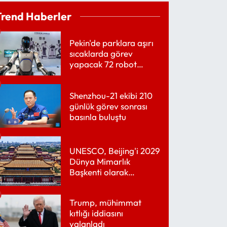
Trend Haberler
Pekin'de parklara aşırı
sıcaklarda görev
yapacak 72 robot
yerleştirildi
Shenzhou-21 ekibi 210
günlük görev sonrası
basınla buluştu
UNESCO, Beijing'i 2029
Dünya Mimarlık
Başkenti olarak
belirledi
Trump, mühimmat
kıtlığı iddiasını
yalanladı