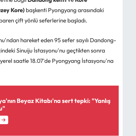
zey Kore)
başkenti Pyongyang arasındaki
baren çift yönlü seferlerine başladı.
u'ndan hareket eden 95 sefer sayılı Dandong-
çindeki Sinuiju İstasyonu'nu geçtikten sonra
k yerel saatle 18.07'de Pyongyang İstasyonu'na
a'nın Beyaz Kitabı'na sert tepki: "Yanlış
u"