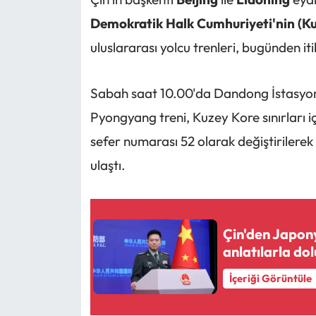
Demokratik Halk Cumhuriyeti'nin (Ku
uluslararası yolcu trenleri, bugünden iti
Sabah saat 10.00'da Dandong İstasyon
Pyongyang treni, Kuzey Kore sınırları i
sefer numarası 52 olarak değiştirilere
ulaştı.
Çin'den Japony
anlatılarla dol
İçeriği Görüntüle