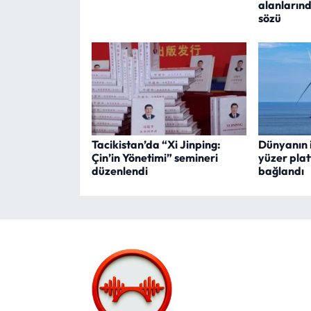
alanlarında
sözü
Tacikistan’da “Xi Jinping:
Dünyanın i
Çin’in Yönetimi” semineri
yüzer pla
düzenlendi
bağlandı