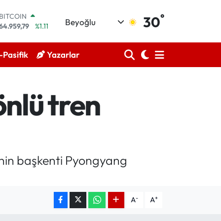
°
BITCOIN
30
Beyoğlu
64.959,79
%1.11
DOLAR
47,7436
%0.18
Pasifik
Yazarlar
EURO
55,2510
%0.32
STERLİN
64,4811
%0.38
önlü tren
GRAM ALTIN
6660.55
%0.03
BİST100
13.779
%-14
i’nin başkenti Pyongyang
-
+
A
A