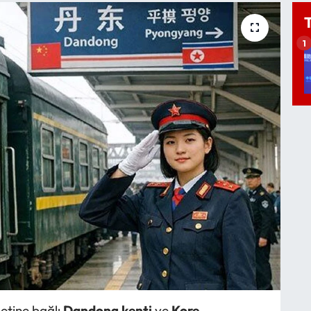
1
etine bağlı
Dandong kenti
ve
Kore