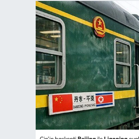
Çin'in başkenti
Beijing
ile
Liaoning
eyal