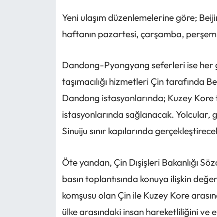
Yeni ulaşım düzenlemelerine göre; Beiji
haftanın pazartesi, çarşamba, perşemb
Dandong-Pyongyang seferleri ise her gü
taşımacılığı hizmetleri Çin tarafında B
Dandong istasyonlarında; Kuzey Kore t
istasyonlarında sağlanacak. Yolcular, g
Sinuiju sınır kapılarında gerçekleştirece
Öte yandan, Çin Dışişleri Bakanlığı S
basın toplantısında konuya ilişkin değe
komşusu olan Çin ile Kuzey Kore arasında 
ülke arasındaki insan hareketliliğini ve