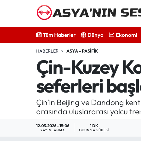
Tüm Haberler
Tüm Haberler
Dünya
Ekonomi
Dünya
HABERLER
ASYA - PASIFIK
Ekonomi
Çin-Kuzey Kor
Bilim - Teknoloji
seferleri baş
Kültür - Sanat
Çin’in Beijing ve Dandong kent
Spor
arasında uluslararası yolcu tren
Asya-Pasifik
12.03.2026 - 15:06
1 DK
YAYINLANMA
OKUNMA SÜRESI
Yazarlar