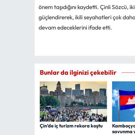
önem taşıdığını kaydetti. Çinli Sözcü, iki ü
güçlendirerek, ikili seyahatleri çok dah
devam edeceklerini ifade etti.
Bunlar da ilginizi çekebilir
Çin’de iç turizm rekora koştu
Kamboçya
savunma 